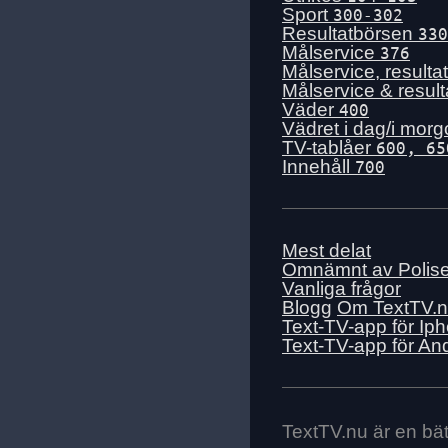
Sport
300-302
Resultatbörsen
330
Målservice
376
Målservice, resulta
Målservice & resul
Väder
400
Vädret i dag/i mor
TV-tablåer
600, 65
Innehåll
700
Mest delat
Omnämnt av Polis
Vanliga frågor
Blogg
Om TextTV.
Text-TV-app för Ip
Text-TV-app för An
TextTV.nu är en bätt