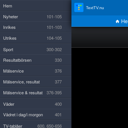
Hem
TextTV.nu
Nyheter
101-105
He
Inrikes
101-103
Utrikes
104-105
Sport
300-302
Resultatbörsen
330
Målservice
376
Målservice, resultat
377
Målservice & resultat
376-395
Väder
400
Vädret i dag/i morgon
401
TV-tablåer
600, 650-656