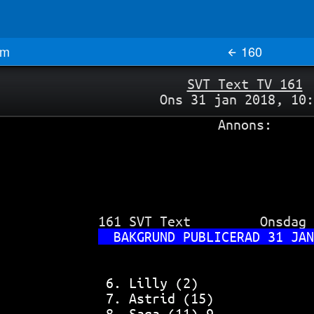
m
160
SVT Text TV 161
Ons 31 jan 2018, 10:
Annons:
 161 SVT Text         Onsdag 
BAKGRUND PUBLICERAD 31 JAN
6. Lilly (2)               
7. Astrid (15)             
8. Saga (11) 9.            