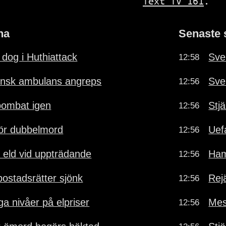
Text TV 161
.
na
Senaste 
s dog i Huthiattack
Sve
12:58
ensk ambulans angreps
Sve
12:56
bombat igen
Stj
12:56
för dubbelmord
Uef
12:56
e eld vid uppträdande
Ham
12:56
bostadsrätter sjönk
Rejä
12:56
ga nivåer på elpriser
Mess
12:56