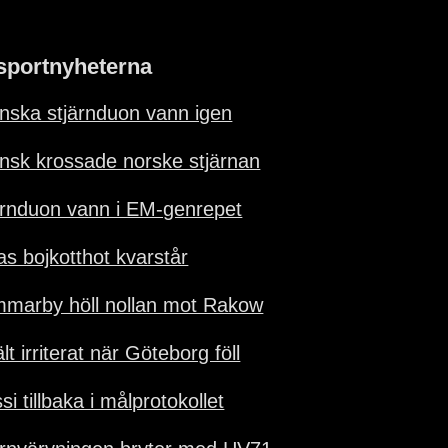
sportnyheterna
nska stjärnduon vann igen
nsk krossade norske stjärnan
ärnduon vann i EM-genrepet
as bojkotthot kvarstår
marby höll nollan mot Rakow
lt irriterat när Göteborg föll
i tillbaka i målprotokollet