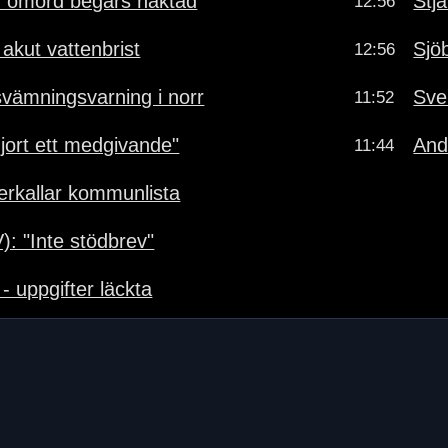
r ömord begärs häktad
Stj
12:56
 akut vattenbrist
Sjö
12:56
vämningsvarning i norr
Sve
11:52
gjort ett medgivande"
And
11:44
terkallar kommunlista
): "Inte stödbrev"
- uppgifter läckta