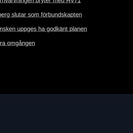
ärnvärvningen bryter med HV71
berg slutar som förbundskapten
nsken uppges ha godkänt planen
ra omgången