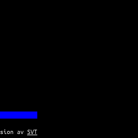
           
           
           
           
           
           
           
           
           
           
           
           
rsion av
SVT