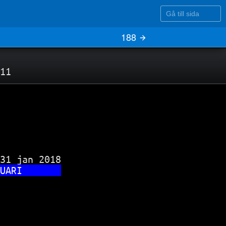
Gå till sida
188
11
31 jan 2018

UARI       
           
           
           