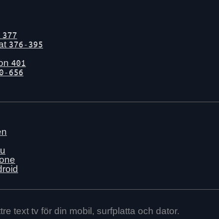
t
377
tat
376-395
gon
401
0-656
en
nu
hone
droid
re text tv för din mobil, surfplatta och dator.