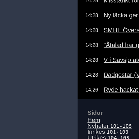
Misstänkt fö
14:28
Ny läcka ger
14:28
SMHI: Övers
14:28
"Åtalad har 
14:28
V i Sävsjö å
14:28
Dadgostar (V
14:28
Ryde hackat 
14:26
Sidor
Hem
Nyheter
101-105
Inrikes
101-103
Utrikes
104-105