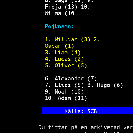
Freja (13) 10.             
Wilma (10                  
Pojknamn:                  
1. William (3) 2.          
Oscar (1) 
3. Liam (4)                
4. Lucas (2)               
5. Oliver (5)              
6. Alexander (7)           
7. Elias (8) 8. Hugo (6)   
9. Noah (10)               
10. Adam (11)              
     Källa: SCB           
Du tittar på en arkiverad ve