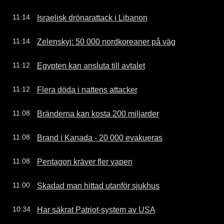
Israelisk drönarattack i Libanon
11:14
Zelenskyj: 50 000 nordkoreaner på väg
11:14
Egypten kan ansluta till avtalet
11:12
Flera döda i nattens attacker
11:12
Bränderna kan kosta 200 miljarder
11:08
Brand i Kanada - 20 000 evakueras
11:08
Pentagon kräver fler vapen
11:08
Skadad man hittad utanför sjukhus
11:00
Har säkrat Patriot-system av USA
10:34