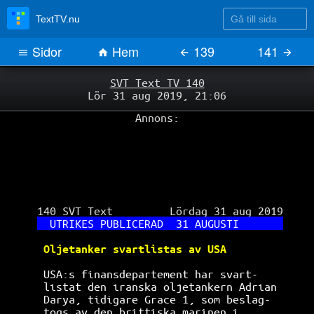
Gå till sida
TextTV.nu
Sidor
Hem
139
141
SVT Text TV 140
Lör 31 aug 2019, 21:06
Annons:
 140 SVT Text         Lördag 31 aug 2019

UTRIKES PUBLICERAD  31 AUGUSTI       
Oljetanker svartlistas av USA         
USA:s finansdepartement har svart-    
listat den iranska oljetankern Adrian 
Darya, tidigare Grace 1, som beslag-  
togs av den brittiska marinen i       