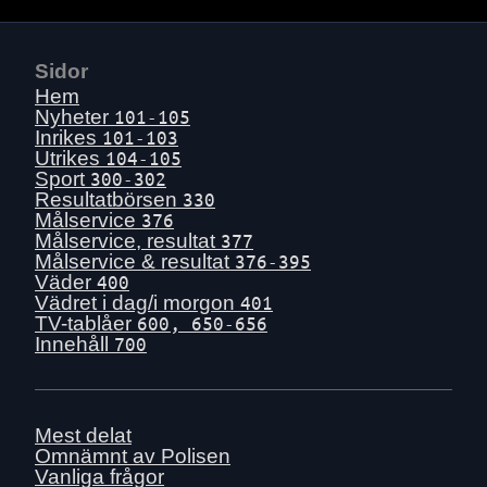
Sidor
Hem
Nyheter
101-105
Inrikes
101-103
Utrikes
104-105
Sport
300-302
Resultatbörsen
330
Målservice
376
Målservice, resultat
377
Målservice & resultat
376-395
Väder
400
Vädret i dag/i morgon
401
TV-tablåer
600, 650-656
Innehåll
700
Mest delat
Omnämnt av Polisen
Vanliga frågor