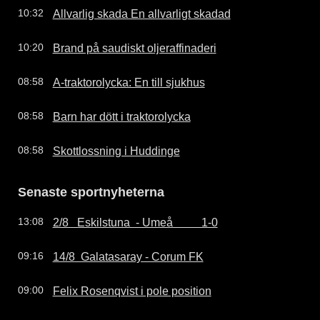
Allvarlig skada En allvarligt skadad
10:32
Brand på saudiskt oljeraffinaderi
10:20
A-traktorolycka: En till sjukhus
08:58
Barn har dött i traktorolycka
08:58
Skottlossning i Huddinge
08:58
Senaste sportnyheterna
2/8   Eskilstuna  - Umeå          1-0
13:08
14/8  Galatasaray - Corum FK
09:16
Felix Rosenqvist i pole position
09:00