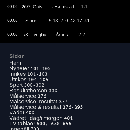
26/7  Gais        - Halmstad      1-1
00:06
1 Sirius        15 13  2  0  42-17  41
00:06
1/8   Lyngby      - Århus         2-2
00:06
Sidor
Hem
Nyheter
101-105
Inrikes
101-103
Utrikes
104-105
Sport
300-302
Resultatbörsen
330
Målservice
376
Målservice, resultat
377
Målservice & resultat
376-395
Väder
400
Vädret i dag/i morgon
401
TV-tablåer
600, 650-656
Innehåll
700