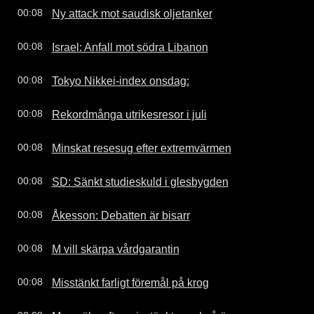
Ny attack mot saudisk oljetanker
00:08
Israel: Anfall mot södra Libanon
00:08
Tokyo Nikkei-index onsdag:
00:08
Rekordmånga utrikesresor i juli
00:08
Minskat resesug efter extremvärmen
00:08
SD: Sänkt studieskuld i glesbygden
00:08
Åkesson: Debatten är bisarr
00:08
M vill skärpa vårdgarantin
00:08
Misstänkt farligt föremål på krog
00:08