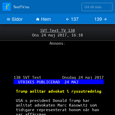
Gå till sida
TextTV.nu
Sidor
Hem
137
139
SVT Text TV 138
Ons 24 maj 2017, 16:18
Annons:
 138 SVT Text         Onsdag 24 maj 2017

UTRIKES PUBLICERAD  24 MAJ           
Trump anlitar advokat i ryssutredning 
USA:s president Donald Trump har      
anlitat advokaten Marc Kasowitz som   
tidigare representerat honom när han  
var affärsman.                        