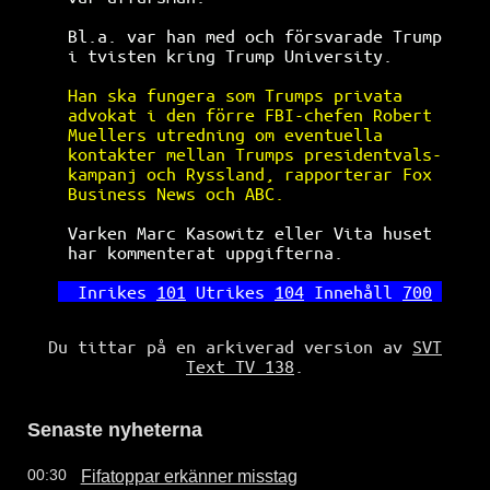
Bl.a. var han med och försvarade Trump
i tvisten kring Trump University.     
Han ska fungera som Trumps privata    
advokat i den förre FBI-chefen Robert 
Muellers utredning om eventuella      
kontakter mellan Trumps presidentvals-
kampanj och Ryssland, rapporterar Fox 
Business News och ABC.                
Varken Marc Kasowitz eller Vita huset 
har kommenterat uppgifterna.          
Inrikes 
101
 Utrikes 
104
 Innehåll 
700
Du tittar på en arkiverad version av
SVT
Text TV 138
.
Senaste nyheterna
Fifatoppar erkänner misstag
00:30