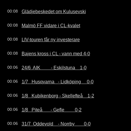
Glädjebeskedet om Kulusevski
00:08
Malmö FF vidare i CL-kvalet
00:08
LIV-touren får ny investerare
00:08
Bajens kross i CL - vann med 4-0
00:08
24/6  AIK         - Eskilstuna    1-0
00:06
1/7   Husqvarna   - Lidköping     0-0
00:06
1/8   Kubikenborg - Skellefteå    1-2
00:06
1/8   Piteå       - Gefle         0-2
00:06
31/7  Oddevold    - Norrby        0-0
00:06