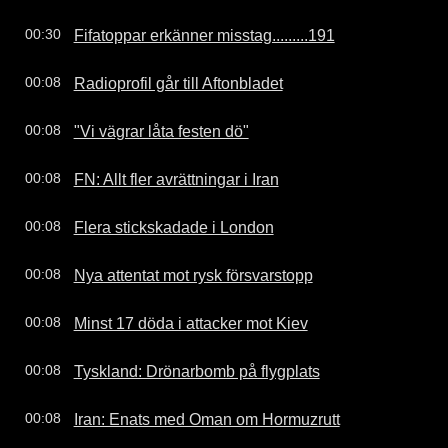
Fifatoppar erkänner misstag.........191
00:30
Radioprofil går till Aftonbladet
00:08
"Vi vägrar låta festen dö"
00:08
FN: Allt fler avrättningar i Iran
00:08
Flera stickskadade i London
00:08
Nya attentat mot rysk försvarstopp
00:08
Minst 17 döda i attacker mot Kiev
00:08
Tyskland: Drönarbomb på flygplats
00:08
Iran: Enats med Oman om Hormuzrutt
00:08