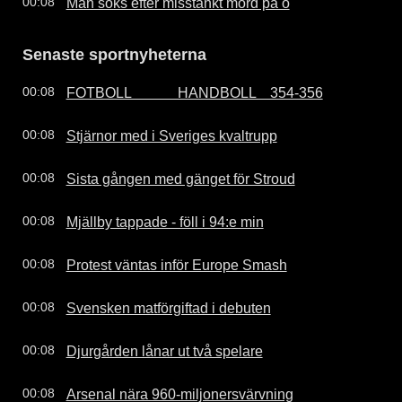
Man söks efter misstänkt mord på ö
00:08
Senaste sportnyheterna
FOTBOLL             HANDBOLL    354-356
00:08
Stjärnor med i Sveriges kvaltrupp
00:08
Sista gången med gänget för Stroud
00:08
Mjällby tappade - föll i 94:e min
00:08
Protest väntas inför Europe Smash
00:08
Svensken matförgiftad i debuten
00:08
Djurgården lånar ut två spelare
00:08
Arsenal nära 960-miljonersvärvning
00:08