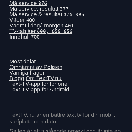
Målservice
376
Målservice, resultat
377
Målservice & resultat
376-395
Väder
400
Vädret i dag/i morgon
401
TV-tablåer
600, 650-656
Innehåll
700
Mest delat
Omnämnt av Polisen
Vanliga frågor
Blogg
Om TextTV.nu
Text-TV-app för Iphone
Text-TV-app för Android
TextTV.nu är en bättre text tv för din mobil,
surfplatta och dator.
Sajten är ett fristående projekt och är inte en