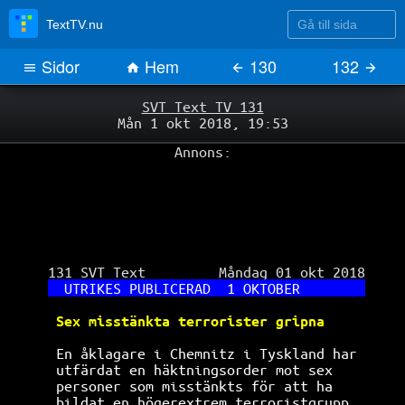
Gå till sida
TextTV.nu
Sidor
Hem
130
132
SVT Text TV 131
Mån 1 okt 2018, 19:53
Annons:
 131 SVT Text         Måndag 01 okt 2018

UTRIKES PUBLICERAD  1 OKTOBER        
Sex misstänkta terrorister gripna     
 En åklagare i Chemnitz i Tyskland har 
 utfärdat en häktningsorder mot sex    
 personer som misstänkts för att ha    
 bildat en högerextrem terroristgrupp. 