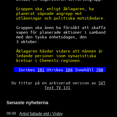
Gruppen ska, enligt åklagaren, ha     
planerat väpnade angrepp mot          
utlänningar och politiska motståndare.
Gruppen ska även ha försökt att skaffa
vapen för planerade aktioner i samband
med den tyska enhetsdagen, den        
3 oktober.                            
Åklagaren hävdar vidare att männen är 
ledande personer inom nynazistiska    
kretsar i Chemnitz-regionen.          
Inrikes 
101
 Utrikes 
104
 Innehåll 
700
Du tittar på en arkiverad version av
SVT
Text TV 131
.
Senaste nyheterna
Artist fattade eld i Visby
08:08