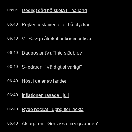
Dödligt dåd på skola i Thailand
08:04
Pojken utskriven efter båtolyckan
06:40
V i Sävsjö återkallar kommunlista
06:40
Dadgostar (V): "Inte stödbrev"
06:40
S-ledaren: "Väldigt allvarligt"
06:40
Höst i delar av landet
06:40
Inflationen rasade i juli
06:40
Ryde hackat - uppgifter läckta
06:40
Åklagaren: "Gör vissa medgivanden"
06:40