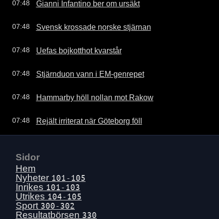
Gianni Infantino ber om ursäkt
07:48
Svensk krossade norske stjärnan
07:48
Uefas bojkotthot kvarstår
07:48
Stjärnduon vann i EM-genrepet
07:48
Hammarby höll nollan mot Rakow
07:48
Rejält irriterat när Göteborg föll
07:48
Sidor
Hem
Nyheter
101-105
Inrikes
101-103
Utrikes
104-105
Sport
300-302
Resultatbörsen
330