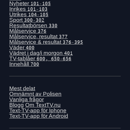
Nyheter
101-105
Inrikes
101-103
Utrikes
104-105
Sport
300-302
Resultatbörsen
330
Målservice
376
Målservice, resultat
377
Målservice & resultat
376-395
Väder
400
Vädret i dag/i morgon
401
TV-tablåer
600, 650-656
Innehåll
700
Mest delat
Omnämnt av Polisen
Vanliga frågor
Blogg
Om TextTV.nu
Text-TV-app för Iphone
Text-TV-app för Android