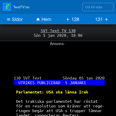
Gå till sida
TextTV.nu
Sidor
Hem
128
131
SVT Text TV 130
Sön 5 jan 2020, 18:06
Annons:
 130 SVT Text         Söndag 05 jan 2020

UTRIKES PUBLICERAD  5 JANUARI        
Parlamentet: USA ska lämna Irak       
Det irakiska parlamentet har röstat   
för en resolution som kräver att rege-
ringen begär att USA:s trupper lämnar 
landet, rapporterar Reuters.          