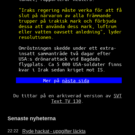
"Iraks regering måste verka för att få
slut på närvaron av alla främmande    
trupper på irakisk mark och förbjuda  
dessa att använda dess mark, luftrum  
eller vatten oavsett anledning", lyder
resolutionen.                         
Omröstningen skedde under ett extra-  
insatt sammanträde två dagar efter    
USA:s drönarattack vid Bagdads        
flygplats. Ca 5 000 USA-soldater finns
kvar i Irak sedan kriget mot IS.      
        Mer på 
nästa sida
Du tittar på en arkiverad version av
SVT
Text TV 130
.
Senaste nyheterna
Ryde hackat - uppgifter läckta
22:22