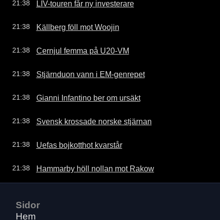
LIV-touren får ny investerare
21:38
Källberg föll mot Woojin
21:38
Cernjul femma på U20-VM
21:38
Stjärnduon vann i EM-genrepet
21:38
Gianni Infantino ber om ursäkt
21:38
Svensk krossade norske stjärnan
21:38
Uefas bojkotthot kvarstår
21:38
Hammarby höll nollan mot Rakow
21:38
Sidor
Hem