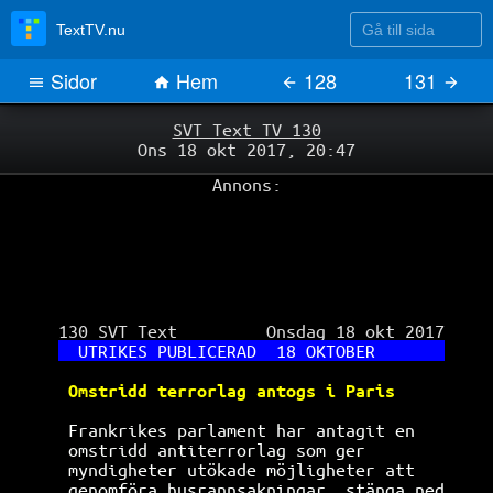
Gå till sida
TextTV.nu
Sidor
Hem
128
131
SVT Text TV 130
Ons 18 okt 2017, 20:47
Annons:
 130 SVT Text         Onsdag 18 okt 2017

UTRIKES PUBLICERAD  18 OKTOBER       
Omstridd terrorlag antogs i Paris     
 Frankrikes parlament har antagit en   
omstridd antiterrorlag som ger        
myndigheter utökade möjligheter att   
genomföra husrannsakningar, stänga ned