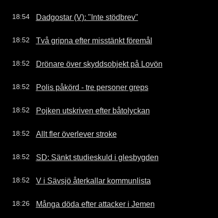
Dadgostar (V): "Inte stödbrev"
18:54
Två gripna efter misstänkt föremål
18:52
Drönare över skyddsobjekt på Lovön
18:52
Polis påkörd - tre personer greps
18:52
Pojken utskriven efter båtolyckan
18:52
Allt fler överlever stroke
18:52
SD: Sänkt studieskuld i glesbygden
18:52
V i Sävsjö återkallar kommunlista
18:52
Många döda efter attacker i Jemen
18:26