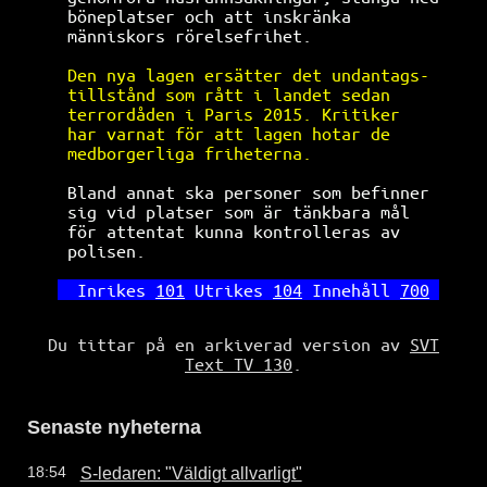
böneplatser och att inskränka         
människors rörelsefrihet.             
Den nya lagen ersätter det undantags- 
tillstånd som rått i landet sedan     
terrordåden i Paris 2015. Kritiker    
har varnat för att lagen hotar de     
medborgerliga friheterna.             
Bland annat ska personer som befinner 
sig vid platser som är tänkbara mål   
för attentat kunna kontrolleras av    
polisen.                              
Inrikes 
101
 Utrikes 
104
 Innehåll 
700
Du tittar på en arkiverad version av
SVT
Text TV 130
.
Senaste nyheterna
S-ledaren: "Väldigt allvarligt"
18:54