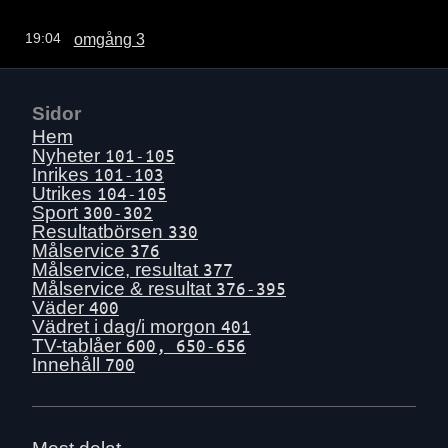
omgång 3
19:04
Sidor
Hem
Nyheter
101-105
Inrikes
101-103
Utrikes
104-105
Sport
300-302
Resultatbörsen
330
Målservice
376
Målservice, resultat
377
Målservice & resultat
376-395
Väder
400
Vädret i dag/i morgon
401
TV-tablåer
600, 650-656
Innehåll
700