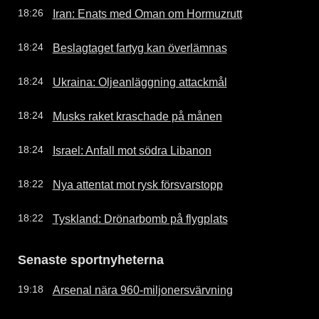
Iran: Enats med Oman om Hormuzrutt
18:26
Beslagtaget fartyg kan överlämnas
18:24
Ukraina: Oljeanläggning attackmål
18:24
Musks raket kraschade på månen
18:24
Israel: Anfall mot södra Libanon
18:24
Nya attentat mot rysk försvarstopp
18:22
Tyskland: Drönarbomb på flygplats
18:22
Senaste sportnyheterna
Arsenal nära 960-miljonersvärvning
19:18