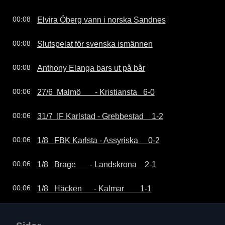
Elvira Öberg vann i norska Sandnes
00:08
Slutspelat för svenska ismännen
00:08
Anthony Elanga bars ut på bår
00:08
27/6  Malmö       - Kristiansta   6-0
00:06
31/7  IF Karlstad - Grebbestad    1-2
00:06
1/8   FBK Karlsta - Assyriska     0-2
00:06
1/8   Brage       - Landskrona    2-1
00:06
1/8   Häcken      - Kalmar        1-1
00:06