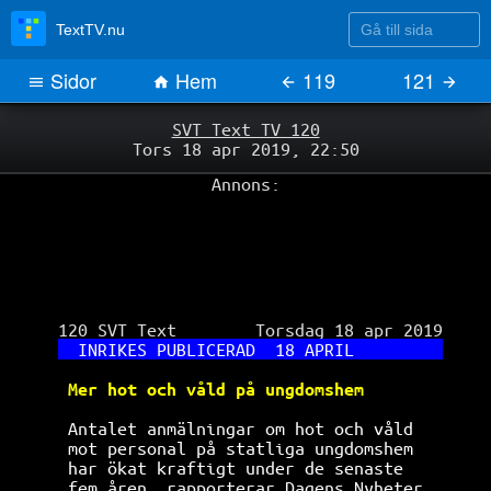
Gå till sida
TextTV.nu
Sidor
Hem
119
121
SVT Text TV 120
Tors 18 apr 2019, 22:50
Annons:
 120 SVT Text        Torsdag 18 apr 2019

INRIKES PUBLICERAD  18 APRIL         
Mer hot och våld på ungdomshem        
Antalet anmälningar om hot och våld   
mot personal på statliga ungdomshem   
har ökat kraftigt under de senaste    
fem åren, rapporterar Dagens Nyheter. 