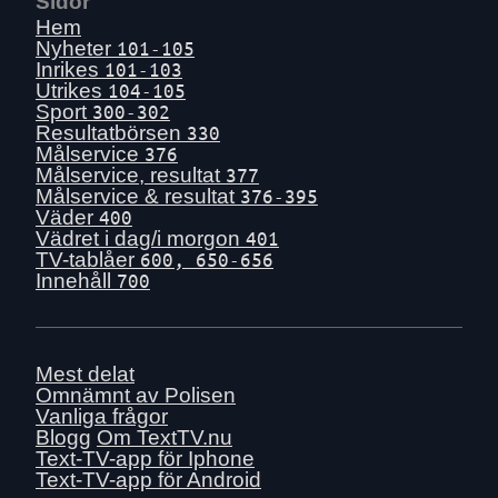
Sidor
Hem
Nyheter
101-105
Inrikes
101-103
Utrikes
104-105
Sport
300-302
Resultatbörsen
330
Målservice
376
Målservice, resultat
377
Målservice & resultat
376-395
Väder
400
Vädret i dag/i morgon
401
TV-tablåer
600, 650-656
Innehåll
700
Mest delat
Omnämnt av Polisen
Vanliga frågor
Blogg
Om TextTV.nu
Text-TV-app för Iphone
Text-TV-app för Android