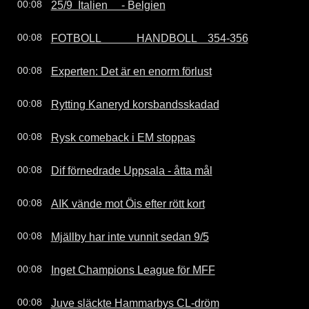
25/9  Italien     - Belgien
00:08
FOTBOLL             HANDBOLL    354-356
00:08
Experten: Det är en enorm förlust
00:08
Rytting Kaneryd korsbandsskadad
00:08
Rysk comeback i EM stoppas
00:08
Dif förnedrade Uppsala - åtta mål
00:08
AIK vände mot Öis efter rött kort
00:08
Mjällby har inte vunnit sedan 9/5
00:08
Inget Champions League för MFF
00:08
Juve släckte Hammarbys CL-dröm
00:08