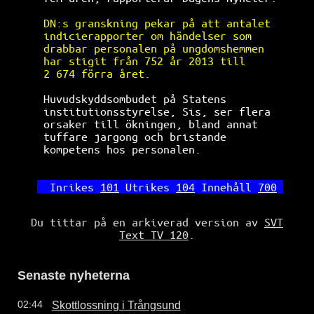
DN:s granskning pekar på att antalet  
indicierapporter om händelser som     
drabbar personalen på ungdomshemmen   
har stigit från 752 år 2013 till      
2 674 förra året.                     
Huvudskyddsombudet på Statens         
institutionsstyrelse, Sis, ser flera  
orsaker till ökningen, bland annat    
tuffare jargong och bristande         
kompetens hos personalen.             
Inrikes 
101
 Utrikes 
104
 Innehåll 
700
Du tittar på en arkiverad version av
SVT
Text TV 120
.
Senaste nyheterna
Skottlossning i Trångsund
02:44