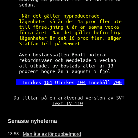
sedan.                                
-När det gäller nyproducerade         
lägenheter så är det 45 proc fler ute 
till försäljning i år än samma vecka  
förra året. När det gäller befintliga 
lägenheter är det 16 proc fler, säger 
Staffan Tell på Hemnet.               
 Även bostadssajten Booli noterar      
rekordnivåer och meddelade i veckan   
att utbudet av bostadsrätter är 13    
procent högre än i augusti i fjol.    
Inrikes 
101
 Utrikes 
104
 Innehåll 
700
Du tittar på en arkiverad version av
SVT
Text TV 110
.
Senaste nyheterna
Man åtalas för dubbelmord
13:58