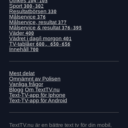
Utrikes
104-105
Sport
300-302
Resultatbörsen
330
Målservice
376
Målservice, resultat
377
Målservice & resultat
376-395
Väder
400
Vädret i dag/i morgon
401
TV-tablåer
600, 650-656
Innehåll
700
Mest delat
Omnämnt av Polisen
Vanliga frågor
Blogg
Om TextTV.nu
Text-TV-app för Iphone
Text-TV-app för Android
TextTV.nu är en bättre text tv för din mobil,