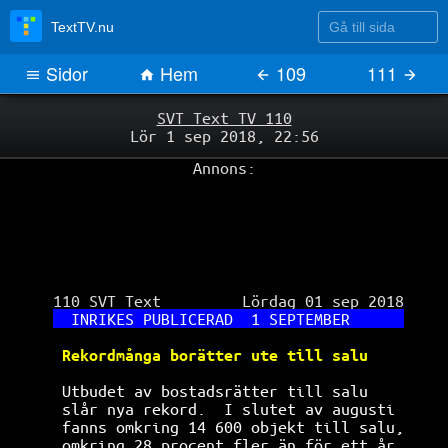
Gå till sida
TextTV.nu
Sidor
Hem
109
111
SVT Text TV 110
Lör 1 sep 2018, 22:56
Annons:
 110 SVT Text         Lördag 01 sep 2018

INRIKES PUBLICERAD  1 SEPTEMBER      
Rekordmånga borätter ute till salu    
Utbudet av bostadsrätter till salu    
slår nya rekord.  I slutet av augusti 
fanns omkring 14 600 objekt till salu,
omkring 28 procent fler än för ett år 