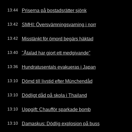
Priserna på bostadsrätter sjönk
13:44
SMHI: Översvämningsvarning i norr
13:42
Misstänkt för ömord begärs häktad
13:42
"Åtalad har gjort ett medgivande"
13:40
Hundratusentals evakueras i Japan
13:36
Dömd till livstid efter Münchendåd
13:10
Dödligt dåd på skola i Thailand
13:10
Uppgift: Chaufför sparkade bomb
13:10
Damaskus: Dödlig explosion på buss
13:10