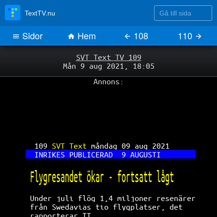
Gå till sida
TextTV.nu
Sidor
Hem
108
110
SVT Text TV 109
Mån 9 aug 2021, 18:05
Annons:
109 
SVT Text 
måndag 09 aug 2021      
INRIKES
PUBLICERAD
9
AUGUSTI
Flygresandet ökar - fortsatt lågt     
Under juli flög 1,4 miljoner resenärer
från Swedavias tio flygplatser, det   
rapporterar TT.                       