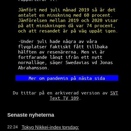
Jämfört med juli månad 2019 så är det 
antalet en minskning med 60 procent.  
Jämförelsen mellan 2019 och 2020 visar
på att minskningen då var 74 procent, 
och att resandet är på väg uppåt igen.
-Under juli hade några av våra        
flygplatser faktiskt fått tillbaka    
hälften av resenärerna. Men vi är     
fortfarande långt ifrån ett nytt      
normalläge, säger Swedavias vd Jonas  
Abrahamsson.                          
Mer
om
pandemin
på
nästa
sida
Du tittar på en arkiverad version av
SVT
Text TV 109
.
Senaste nyheterna
Tokyo Nikkei-index torsdag:
22:24