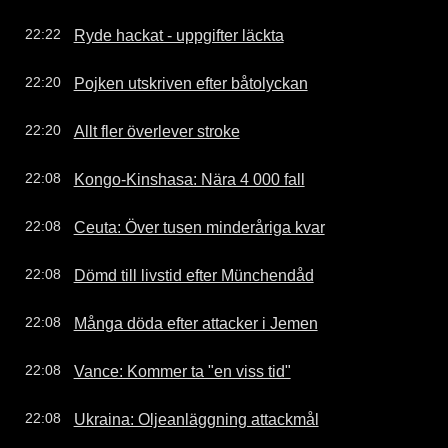
Ryde hackat - uppgifter läckta
22:22
Pojken utskriven efter båtolyckan
22:20
Allt fler överlever stroke
22:20
Kongo-Kinshasa: Nära 4 000 fall
22:08
Ceuta: Över tusen minderåriga kvar
22:08
Dömd till livstid efter Münchendåd
22:08
Många döda efter attacker i Jemen
22:08
Vance: Kommer ta "en viss tid"
22:08
Ukraina: Oljeanläggning attackmål
22:08