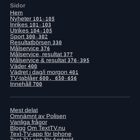
Sidor
Hem
Nyheter
101-105
Inrikes
101-103
Utrikes
104-105
Sport
300-302
Resultatbörsen
330
Målservice
376
Målservice, resultat
377
Målservice & resultat
376-395
Väder
400
Vädret i dag/i morgon
401
TV-tablåer
600, 650-656
Innehåll
700
Mest delat
Omnämnt av Polisen
Vanliga frågor
Blogg
Om TextTV.nu
Text-TV-app för Iphone
Text-TV-app för Android