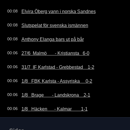
Elvira Öberg vann i norska Sandnes
00:08
Slutspelat för svenska ismännen
00:08
Anthony Elanga bars ut på bår
00:08
27/6  Malmö       - Kristiansta   6-0
00:06
31/7  IF Karlstad - Grebbestad    1-2
00:06
1/8   FBK Karlsta - Assyriska     0-2
00:06
1/8   Brage       - Landskrona    2-1
00:06
1/8   Häcken      - Kalmar        1-1
00:06