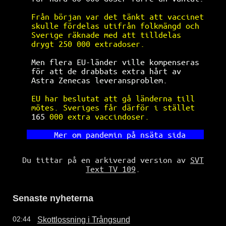
Från början var det tänkt att vaccinet
skulle fördelas utifrån folkmängd och 
Sverige räknade med att tilldelas     
drygt 250 000 extradoser.             
Men flera EU-länder ville kompenseras 
för att de drabbats extra hårt av     
Astra Zenecas leveransproblem.        
EU har beslutat att gå länderna till  
mötes. Sveriges får därför i stället  
 165
 000 extra vaccindoser.            
    Mer om pandemin på nsäta sida    
Du tittar på en arkiverad version av
SVT
Text TV 109
.
Senaste nyheterna
Skottlossning i Trångsund
02:44