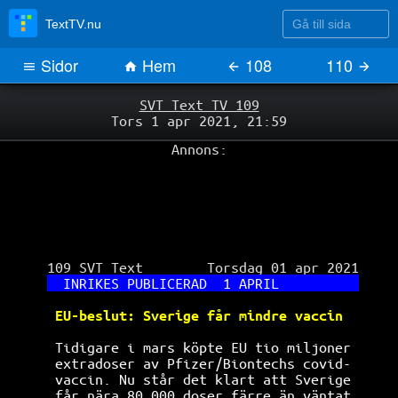
Gå till sida
TextTV.nu
Sidor
Hem
108
110
SVT Text TV 109
Tors 1 apr 2021, 21:59
Annons:
 109 SVT Text        Torsdag 01 apr 2021

INRIKES PUBLICERAD  1 APRIL          
EU-beslut: Sverige får mindre vaccin  
Tidigare i mars köpte EU tio miljoner 
extradoser av Pfizer/Biontechs covid- 
vaccin. Nu står det klart att Sverige 
får nära 80 000 doser färre än väntat.