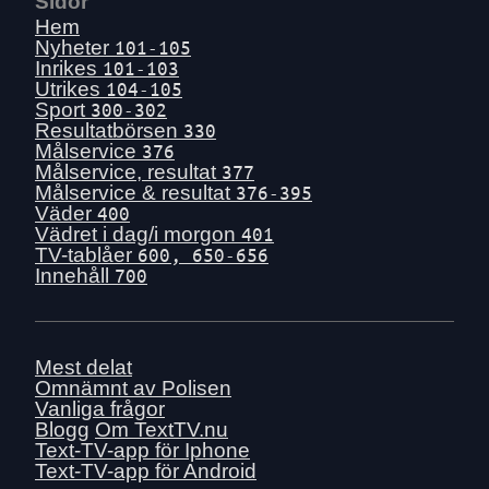
Sidor
Hem
Nyheter
101-105
Inrikes
101-103
Utrikes
104-105
Sport
300-302
Resultatbörsen
330
Målservice
376
Målservice, resultat
377
Målservice & resultat
376-395
Väder
400
Vädret i dag/i morgon
401
TV-tablåer
600, 650-656
Innehåll
700
Mest delat
Omnämnt av Polisen
Vanliga frågor
Blogg
Om TextTV.nu
Text-TV-app för Iphone
Text-TV-app för Android