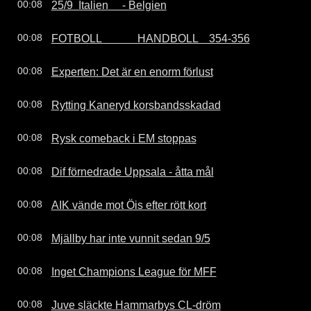
25/9  Italien     - Belgien
00:08
FOTBOLL             HANDBOLL    354-356
00:08
Experten: Det är en enorm förlust
00:08
Rytting Kaneryd korsbandsskadad
00:08
Rysk comeback i EM stoppas
00:08
Dif förnedrade Uppsala - åtta mål
00:08
AIK vände mot Öis efter rött kort
00:08
Mjällby har inte vunnit sedan 9/5
00:08
Inget Champions League för MFF
00:08
Juve släckte Hammarbys CL-dröm
00:08