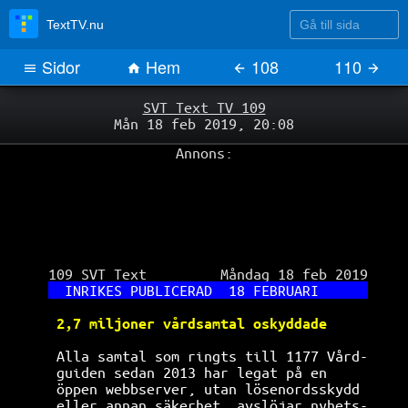
Gå till sida
TextTV.nu
Sidor
Hem
108
110
SVT Text TV 109
Mån 18 feb 2019, 20:08
Annons:
 109 SVT Text         Måndag 18 feb 2019

INRIKES PUBLICERAD  18 FEBRUARI      
2,7 miljoner vårdsamtal oskyddade     
Alla samtal som ringts till 1177 Vård-
guiden 
sedan 2013 har legat på en     
öppen webbserver, utan lösenordsskydd 
eller annan säkerhet, avslöjar nyhets-