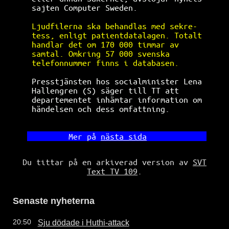
sajten Computer Sweden.               
Ljudfilerna ska behandlas med sekre-  
tess, enligt patientdatalagen. 
Totalt 
handlar det om 170 000 timmar av      
samtal. Omkring 57 000 svenska        
telefonnummer finns i databasen. 
Presstjänsten hos socialminister Lena 
Hallengren (S) säger till TT att      
departementet inhämtar information om 
händelsen och dess omfattning.        
       Mer på 
nästa sida
Du tittar på en arkiverad version av
SVT
Text TV 109
.
Senaste nyheterna
Sju dödade i Huthi-attack
20:50