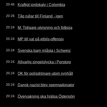
Kraftigt jordskalv i Colombia
20:46
Tåg rullar till Finland - igen
20:26
M: Tidigare utvisning och fotboja
20:24
MP till val på elbils-offensiv
20:24
Svenska barn inlåsta i Schweiz
20:24
Allvarlig singelolycka i Perstorp
20:24
OK för polisdrönare utom synhåll
20:24
Dansk nazist blev spermadonator
20:24
Övervakning ska hjälpa Östersjön
20:24