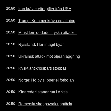
Iran kräver eftergifter från USA
20:50
Trump: Kommer kräva ersättning
20:50
Minst fem dödade i ryska attacker
20:50
Ryssland: Har intagit byar
20:50
Ukrainsk attack mot oljeanläggning
20:50
Ryskt antikrigsparti stoppas
20:50
Norge: Höiby slipper ej fotbojan
20:50
Kinarederi startar rutt i Arktis
20:50
Romerskt skeppsvrak upptäckt
20:50