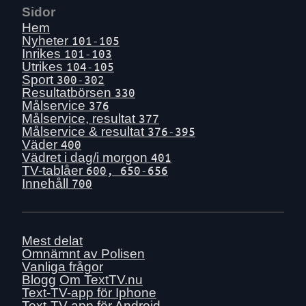
Sidor
Hem
Nyheter
101-105
Inrikes
101-103
Utrikes
104-105
Sport
300-302
Resultatbörsen
330
Målservice
376
Målservice, resultat
377
Målservice & resultat
376-395
Väder
400
Vädret i dag/i morgon
401
TV-tablåer
600, 650-656
Innehåll
700
Mest delat
Omnämnt av Polisen
Vanliga frågor
Blogg
Om TextTV.nu
Text-TV-app för Iphone
Text-TV-app för Android