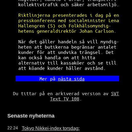
kollektivtrafik och säker arbetsmiljö.
Riktlinjerna presenterades i dag på en
presskonferens med socialminister Lena
Hallengren (S) och Folkhälsomyndig-   
hetens generaldirektör Johan Carlson. 
När det gäller handeln så vill myndig-
heten att butikerna begränsar antalet 
kunder för att undvika trängsel. Det  
kan också handla om att hitta         
alternativ till kassaköer och se till 
att köande kunder håller avstånd.     
       Mer på 
nästa sida
Du tittar på en arkiverad version av
SVT
Text TV 108
.
Senaste nyheterna
Tokyo Nikkei-index torsdag:
22:24