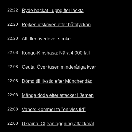
Ryde hackat - uppgifter läckta
22:22
Pojken utskriven efter båtolyckan
22:20
Allt fler överlever stroke
22:20
Kongo-Kinshasa: Nära 4 000 fall
22:08
Ceuta: Över tusen minderåriga kvar
22:08
Dömd till livstid efter Münchendåd
22:08
Många döda efter attacker i Jemen
22:08
Vance: Kommer ta "en viss tid"
22:08
Ukraina: Oljeanläggning attackmål
22:08