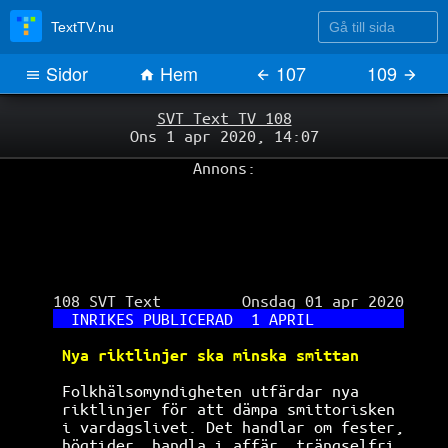
Gå till sida
TextTV.nu
Sidor
Hem
107
109
SVT Text TV 108
Ons 1 apr 2020, 14:07
Annons:
 108 SVT Text         Onsdag 01 apr 2020

INRIKES PUBLICERAD  1 APRIL          
Nya riktlinjer ska minska smittan     
Folkhälsomyndigheten utfärdar nya     
riktlinjer för att dämpa smittorisken 
i vardagslivet. Det handlar om fester,
högtider, handla i affär, trängselfri 