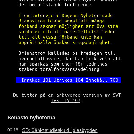
det om bristande förtroende.          
I en intervju i Dagens Nyheter sade   
Brännström bland annat att många      
förband saknar möjlighet att öva sina 
soldater och att materielbrist leder  
till att vissa förband inte kan       
upprätthålla önskad krigsduglighet.   
 Brännström kallades på fredagen till  
 överbefälhavare, där han fick veta att
 han sparkas som chef för lednings-    
 stabens totalförsvarsavdelning.       
Inrikes 
101
 Utrikes 
104
 Innehåll 
700
Du tittar på en arkiverad version av
SVT
Text TV 107
.
Senaste nyheterna
SD: Sänkt studieskuld i glesbygden
06:18