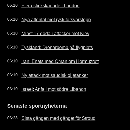
Flera stickskadade i London
06:10
Nya attentat mot rysk försvarstopp
06:10
Minst 17 döda i attacker mot Kiev
06:10
Tyskland: Drönarbomb på flygplats
06:10
Iran: Enats med Oman om Hormuzrutt
06:10
Ny attack mot saudisk oljetanker
06:10
Israel: Anfall mot södra Libanon
06:10
Senaste sportnyheterna
Sista gången med gänget för Stroud
06:28