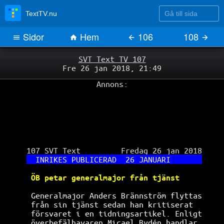
Gå till sida
TextTV.nu
Sidor
Hem
106
108
SVT Text TV 107
Fre 26 jan 2018, 21:49
Annons:
 107 SVT Text         Fredag 26 jan 2018

INRIKES PUBLICERAD  26 JANUARI       
ÖB petar generalmajor från tjänst     
Generalmajor Anders Brännström flyttas
från sin tjänst sedan han kritiserat  
försvaret i en tidningsartikel. Enligt
överbefälhavaren Micael Bydén handlar 