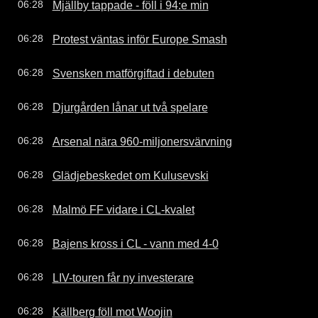
Mjällby tappade - föll i 94:e min
06:28
Protest väntas inför Europe Smash
06:28
Svensken matförgiftad i debuten
06:28
Djurgården lånar ut två spelare
06:28
Arsenal nära 960-miljonersvärvning
06:28
Glädjebeskedet om Kulusevski
06:28
Malmö FF vidare i CL-kvalet
06:28
Bajens kross i CL - vann med 4-0
06:28
LIV-touren får ny investerare
06:28
Källberg föll mot Woojin
06:28