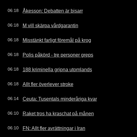
Åkesson: Debatten är bisarr
06:18
M vill skärpa vårdgarantin
06:18
Misstänkt farligt föremål på krog
06:18
Polis påkörd - tre personer greps
06:18
188 kriminella gripna utomlands
06:18
Allt fler överlever stroke
06:18
Ceuta: Tusentals minderåriga kvar
06:14
Raket tros ha kraschat på månen
06:10
FN: Allt fler avrättningar i Iran
06:10