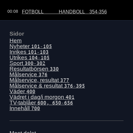
FOTBOLL             HANDBOLL    354-356
00:08
Sidor
Hem
Nyheter
101-105
Inrikes
101-103
Utrikes
104-105
Sport
300-302
Resultatbörsen
330
Målservice
376
Målservice, resultat
377
Målservice & resultat
376-395
Väder
400
Vädret i dag/i morgon
401
TV-tablåer
600, 650-656
Innehåll
700