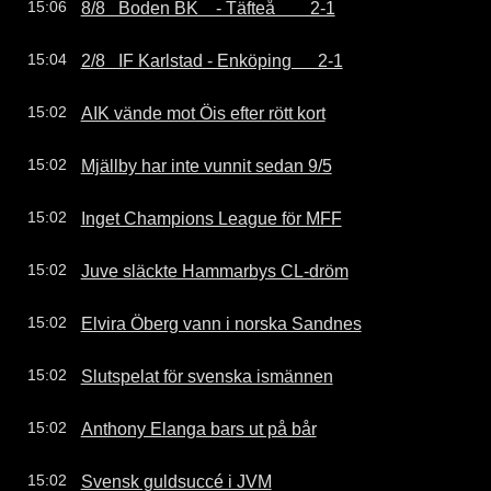
8/8   Boden BK    - Täfteå        2-1
15:06
2/8   IF Karlstad - Enköping      2-1
15:04
AIK vände mot Öis efter rött kort
15:02
Mjällby har inte vunnit sedan 9/5
15:02
Inget Champions League för MFF
15:02
Juve släckte Hammarbys CL-dröm
15:02
Elvira Öberg vann i norska Sandnes
15:02
Slutspelat för svenska ismännen
15:02
Anthony Elanga bars ut på bår
15:02
Svensk guldsuccé i JVM
15:02