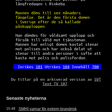
långfredagen i Rinkeby.               
Mannen döms till sex månaders         
fängelse. Det är den första domen     
i Sverige efter de så kallade         
påskupploppen.                        
Han dömdes för våldsamt upplopp och   
försök till våld mot tjänsteman.      
Mannen har enligt domen kastat stenar 
mot polisen och har också delat ut    
stenar till andra personer i syfte att
kasta mot polis och polisfordon.      
Inrikes 
101
 Utrikes 
104
 Innehåll 
700
Du tittar på en arkiverad version av
SVT
Text TV 107
.
Senaste nyheterna
SMHI varnar för extrem brandrisk
15:48