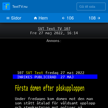
Gå till sida
TextTV.nu
Sidor
Hem
106
108
SVT Text TV 107
Fre 27 maj 2022, 16:14
Annons:
107 
SVT Text 
fredag 27 maj 2022      
INRIKES PUBLICERAD  27 MAJ           
Första domen efter påskupploppen      
Under fredagen kom domen mot den man  
som stått åtalad för våldsamt upplopp 
och stenkastning mot poliser på       