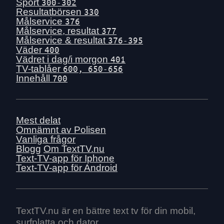
Sport
300-302
Resultatbörsen
330
Målservice
376
Målservice, resultat
377
Målservice & resultat
376-395
Väder
400
Vädret i dag/i morgon
401
TV-tablåer
600, 650-656
Innehåll
700
Mest delat
Omnämnt av Polisen
Vanliga frågor
Blogg
Om TextTV.nu
Text-TV-app för Iphone
Text-TV-app för Android
TextTV.nu är en bättre text tv för din mobil,
surfplatta och dator.