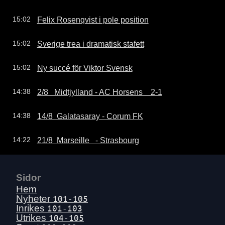
Felix Rosenqvist i pole position
15:02
Sverige trea i dramatisk stafett
15:02
Ny succé för Viktor Svensk
15:02
2/8   Midtjylland - AC Horsens    2-1
14:38
14/8  Galatasaray - Corum FK
14:38
21/8  Marseille   - Strasbourg
14:22
Sidor
Hem
Nyheter
101-105
Inrikes
101-103
Utrikes
104-105