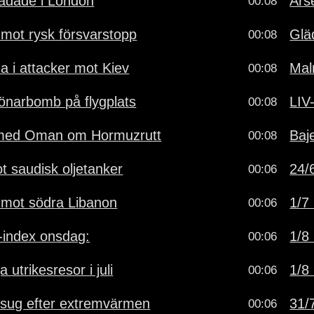
kadade i London
Ars
00:08
 mot rysk försvarstopp
Glä
00:08
a i attacker mot Kiev
Mal
00:08
önarbomb på flygplats
LIV
00:08
 med Oman om Hormuzrutt
Baj
00:08
t saudisk oljetanker
24/6
00:06
ll mot södra Libanon
1/7 
00:06
-index onsdag:
1/8 
00:06
utrikesresor i juli
1/8 
00:06
esug efter extremvärmen
31/7
00:06