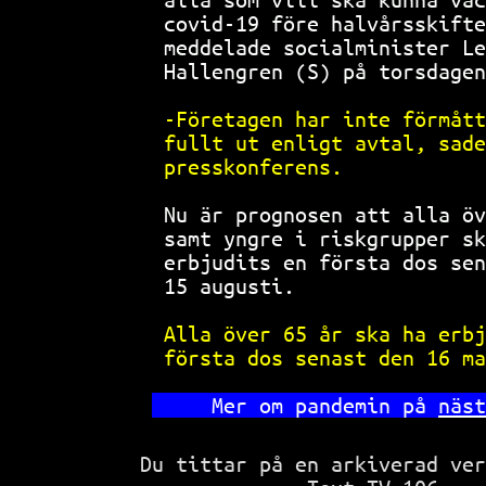
covid-19 före halvårsskifte
meddelade socialminister Le
Hallengren (S) på torsdagen
-Företagen har inte förmått
fullt ut enligt avtal, sade
presskonferens.            
Nu är prognosen att alla öv
samt yngre i riskgrupper sk
erbjudits en första dos sen
15 augusti.                
Alla över 65 år ska ha erbj
första dos senast den 16 ma
   Mer om pandemin på 
näst
Du tittar på en arkiverad ve