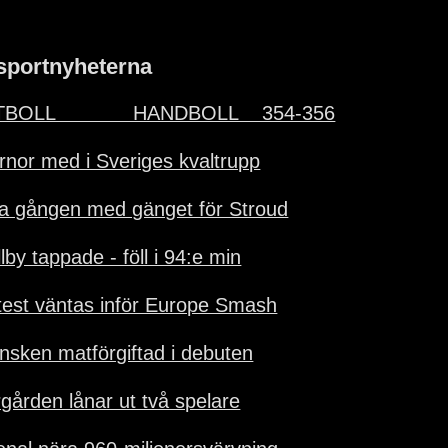
sportnyheterna
BOLL             HANDBOLL    354-356
ärnor med i Sveriges kvaltrupp
ta gången med gänget för Stroud
lby tappade - föll i 94:e min
test väntas inför Europe Smash
nsken matförgiftad i debuten
rgården lånar ut två spelare