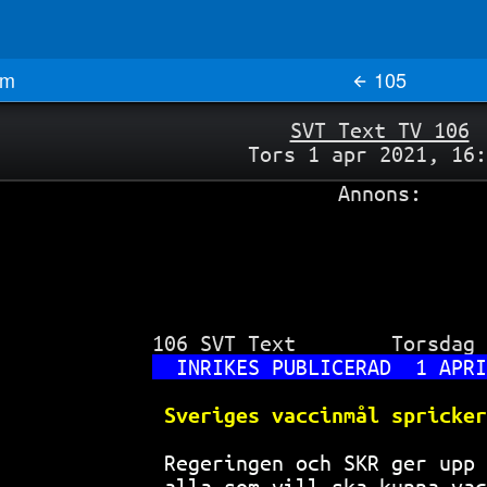
m
105
SVT Text TV 106
Tors 1 apr 2021, 16:
Annons:
 106 SVT Text        Torsdag 
INRIKES PUBLICERAD  1 APRI
Sveriges vaccinmål spricker
Regeringen och SKR ger upp 
alla som vill ska kunna vac