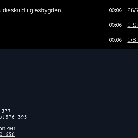
udieskuld i glesbygden
26/7
00:06
1 Si
00:06
1/8 
00:06
t
377
tat
376-395
gon
401
0-656