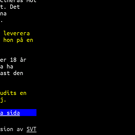
t. Det     
na         
.          
 leverera  
 hon på en 
           
er 18 år   
a ha       
ast den    
           
udits en   
j.         
a sida
rsion av
SVT