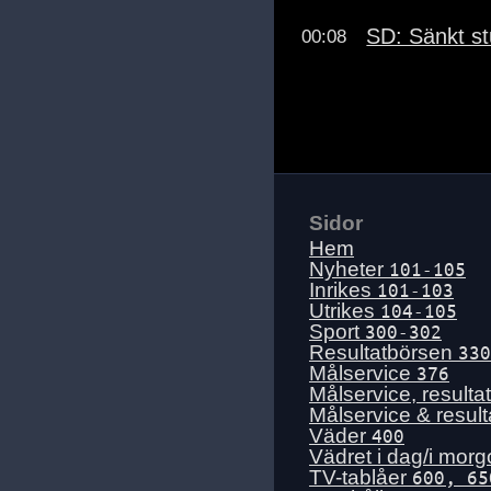
SD: Sänkt st
00:08
Sidor
Hem
Nyheter
101-105
Inrikes
101-103
Utrikes
104-105
Sport
300-302
Resultatbörsen
330
Målservice
376
Målservice, resulta
Målservice & resul
Väder
400
Vädret i dag/i mor
TV-tablåer
600, 65