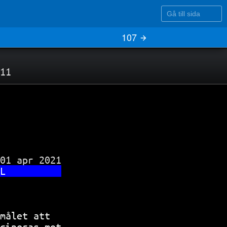
Gå till sida
107
11
01 apr 2021

L          
           
målet att  
cineras mot