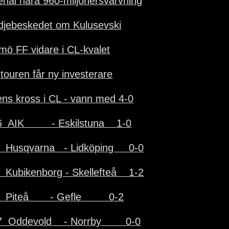
enal nära 960-miljonersvärvning
djebeskedet om Kulusevski
mö FF vidare i CL-kvalet
-touren får ny investerare
ens kross i CL - vann med 4-0
  AIK         - Eskilstuna    1-0
  Husqvarna   - Lidköping     0-0
  Kubikenborg - Skellefteå    1-2
  Piteå       - Gefle         0-2
  Oddevold    - Norrby        0-0