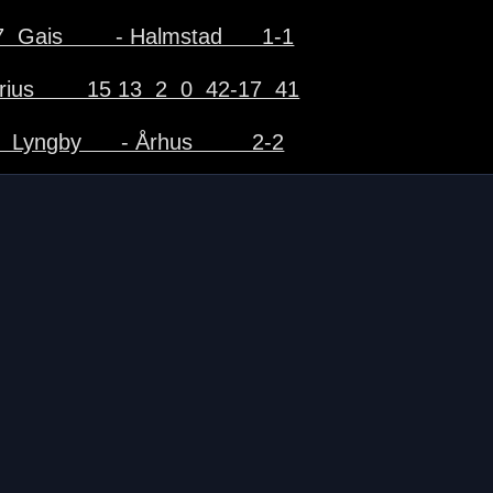
  Gais        - Halmstad      1-1
rius        15 13  2  0  42-17  41
  Lyngby      - Århus         2-2