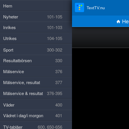
Hem
TextTV.nu
Nyheter
101-105
He
Inrikes
101-103
Utrikes
104-105
Sport
300-302
Resultatbörsen
330
Målservice
376
Målservice, resultat
377
Målservice & resultat
376-395
Väder
400
Vädret i dag/i morgon
401
TV-tablåer
600, 650-656