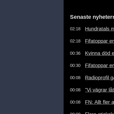
Senaste nyheter
Hundratals m
02:18
Fifatoppar er
02:18
Kvinna död e
00:36
Fifatoppar e
00:30
Radioprofil gå
00:08
"Vi vägrar lå
00:08
FN: Allt fler 
00:08