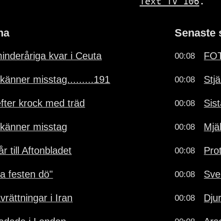
Text TV 106
.
na
Senaste 
inderåriga kvar i Ceuta
FOT
00:08
känner misstag.........191
Stj
00:08
fter krock med träd
Sis
00:08
rkänner misstag
Mjäl
00:08
r till Aftonbladet
Pro
00:08
ta festen dö"
Sve
00:08
avrättningar i Iran
Dju
00:08