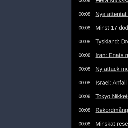
Flera sticks
00:08
Nya attentat
00:08
Minst 17 död
00:08
Tyskland: Dr
00:08
Iran: Enats
00:08
Ny attack mo
00:08
Israel: Anfa
00:08
Tokyo Nikkei
00:08
Rekordmånga 
00:08
Minskat res
00:08