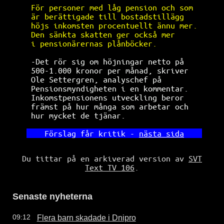
För personer med låg pension och som  
är berättigade till bostadstillägg    
höjs inkomsten procentuellt ännu mer. 
Den sänkta skatten ger också mer      
i pensionärernas plånböcker.          
-Det rör sig om höjningar netto på    
 500
-1.000 kronor per månad, skriver   
Ole Settergren, analyschef på         
Pensionsmyndigheten i en kommentar.   
Inkomstpensionens utveckling beror    
främst på hur många som arbetar och   
hur mycket de tjänar.                 
  Förslag får kritik - 
nästa sida
Du tittar på en arkiverad version av
SVT
Text TV 106
.
Senaste nyheterna
Flera barn skadade i Dnipro
09:12