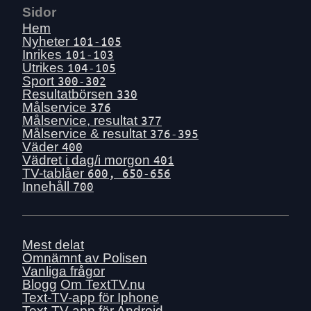
Sidor
Hem
Nyheter
101-105
Inrikes
101-103
Utrikes
104-105
Sport
300-302
Resultatbörsen
330
Målservice
376
Målservice, resultat
377
Målservice & resultat
376-395
Väder
400
Vädret i dag/i morgon
401
TV-tablåer
600, 650-656
Innehåll
700
Mest delat
Omnämnt av Polisen
Vanliga frågor
Blogg
Om TextTV.nu
Text-TV-app för Iphone
Text-TV-app för Android