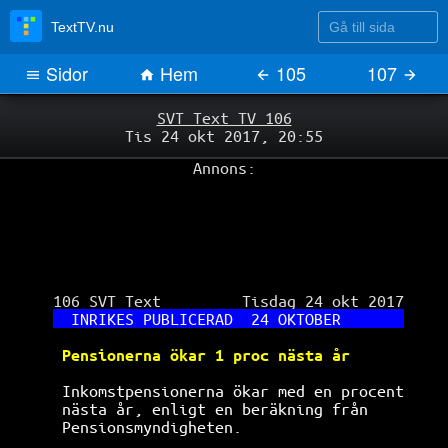
Gå till sida
TextTV.nu
Sidor
Hem
105
107
SVT Text TV 106
Tis 24 okt 2017, 20:55
Annons:
 106 SVT Text         Tisdag 24 okt 2017

INRIKES PUBLICERAD  24 OKTOBER       
Pensionerna ökar 1 proc nästa år      
Inkomstpensionerna ökar med en procent
nästa år, enligt en beräkning från    
Pensionsmyndigheten.                  