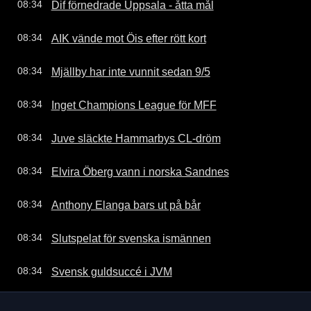
Dif förnedrade Uppsala - åtta mål
08:34
AIK vände mot Öis efter rött kort
08:34
Mjällby har inte vunnit sedan 9/5
08:34
Inget Champions League för MFF
08:34
Juve släckte Hammarbys CL-dröm
08:34
Elvira Öberg vann i norska Sandnes
08:34
Anthony Elanga bars ut på bår
08:34
Slutspelat för svenska ismännen
08:34
Svensk guldsuccé i JVM
08:34