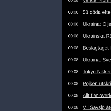
Vance: Komme
00:08
58 döda efte
00:08
Ukraina: Olj
00:08
Ukrainska R
00:08
Beslagtaget 
00:08
Ukraina: Sv
00:08
Tokyo Nikkei
00:08
Pojken utskr
00:08
Allt fler över
00:08
V i Sävsjö å
00:08