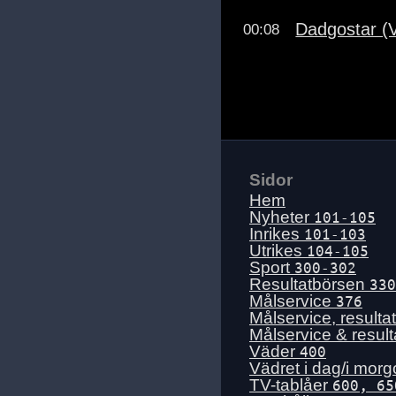
Dadgostar (V
00:08
Sidor
Hem
Nyheter
101-105
Inrikes
101-103
Utrikes
104-105
Sport
300-302
Resultatbörsen
330
Målservice
376
Målservice, resulta
Målservice & resul
Väder
400
Vädret i dag/i mor
TV-tablåer
600, 65