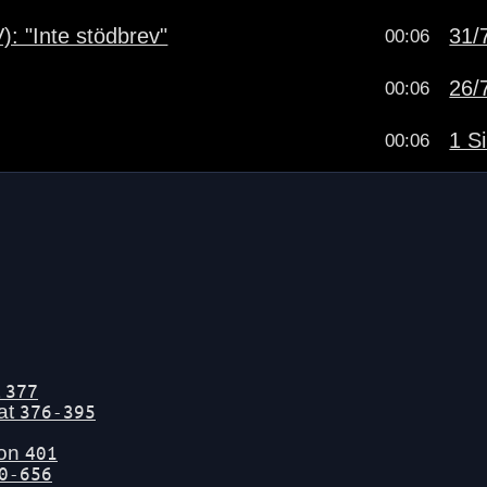
): "Inte stödbrev"
31/7
00:06
26/7
00:06
1 Si
00:06
t
377
tat
376-395
gon
401
0-656