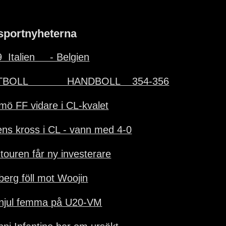
sportnyheterna
  Italien     - Belgien
BOLL             HANDBOLL    354-356
mö FF vidare i CL-kvalet
ens kross i CL - vann med 4-0
-touren får ny investerare
lberg föll mot Woojin
njul femma på U20-VM