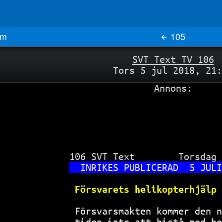
m
105
SVT Text TV 106
Tors 5 jul 2018, 21:
Annons:
 106 SVT Text        Torsdag 
INRIKES PUBLICERAD  5 JULI
Försvarets helikopterhjälp 
Försvarsmakten kommer den n
tiden inte att bistå med he