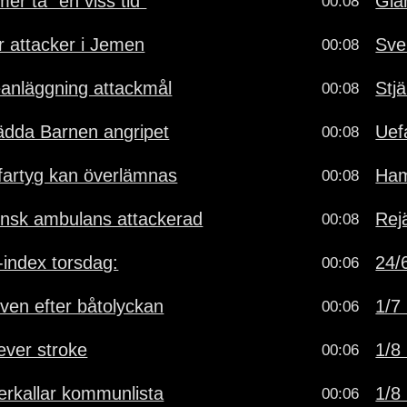
r ta "en viss tid"
Gia
00:08
r attacker i Jemen
Sve
00:08
eanläggning attackmål
Stj
00:08
ädda Barnen angripet
Uef
00:08
fartyg kan överlämnas
Ham
00:08
ensk ambulans attackerad
Rejä
00:08
-index torsdag:
24/6
00:06
iven efter båtolyckan
1/7 
00:06
lever stroke
1/8 
00:06
terkallar kommunlista
1/8 
00:06