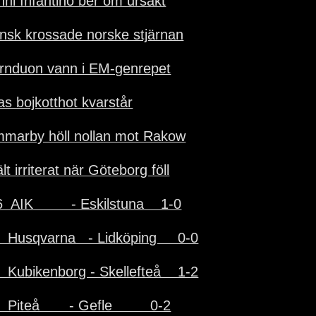
nni Infantino ber om ursäkt
nsk krossade norske stjärnan
ärnduon vann i EM-genrepet
as bojkotthot kvarstår
marby höll nollan mot Rakow
lt irriterat när Göteborg föll
  AIK         - Eskilstuna    1-0
  Husqvarna   - Lidköping     0-0
  Kubikenborg - Skellefteå    1-2
  Piteå       - Gefle         0-2