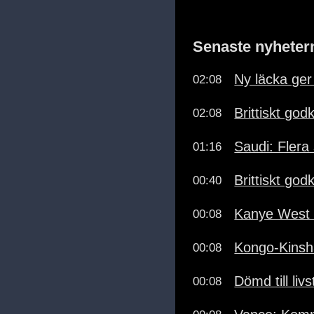
Senaste nyheter
Ny läcka ger
02:08
Brittiskt go
02:08
Saudi: Flera
01:16
Brittiskt go
00:40
Kanye West 
00:08
Kongo-Kinsha
00:08
Dömd till li
00:08