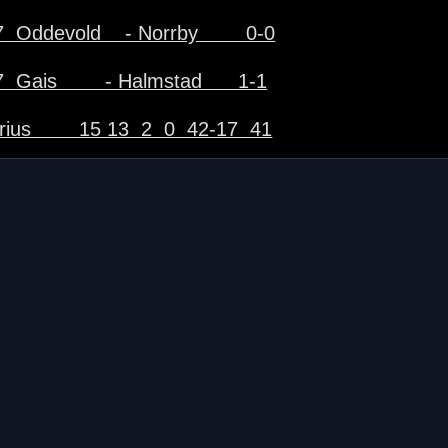
  Oddevold    - Norrby        0-0
  Gais        - Halmstad      1-1
rius        15 13  2  0  42-17  41