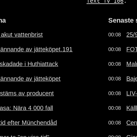
Text TV 106
.
na
Senaste 
 akut vattenbrist
25/9
00:08
dkännande av jätteköpet.191
FOT
00:08
 skadade i Huthiattack
Mal
00:08
dkännande av jätteköpet
Baj
00:08
stäms av producent
LIV
00:08
sa: Nära 4 000 fall
Käl
00:08
vstid efter Münchendåd
Cer
00:08