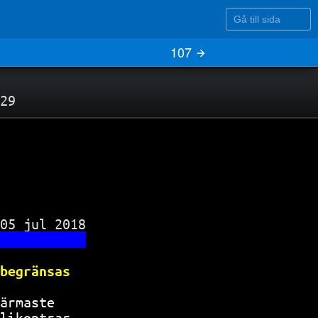
Gå till sida
107
29
05 jul 2018

           
begränsas  
ärmaste    
likoptrar  