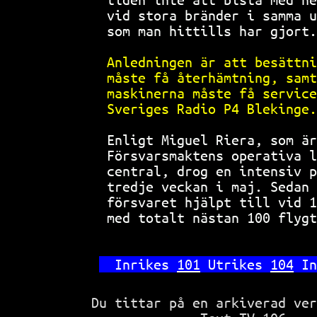
vid stora bränder i samma u
som man hittills har gjort.
Anledningen är att besättni
måste få återhämtning, samt
maskinerna måste få service
Sveriges Radio P4 Blekinge.
 Enligt Miguel Riera, som är
Försvarsmaktens operativa l
central, drog en intensiv p
tredje veckan i maj. Sedan 
försvaret hjälpt till vid 1
med totalt nästan 100 flygt
Inrikes 
101
 Utrikes 
104
 In
Du tittar på en arkiverad ve