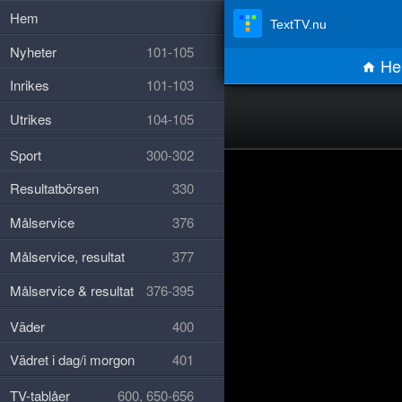
Hem
TextTV.nu
Nyheter
101-105
He
Inrikes
101-103
Utrikes
104-105
Sport
300-302
Resultatbörsen
330
Målservice
376
Målservice, resultat
377
Målservice & resultat
376-395
Väder
400
Vädret i dag/i morgon
401
TV-tablåer
600, 650-656