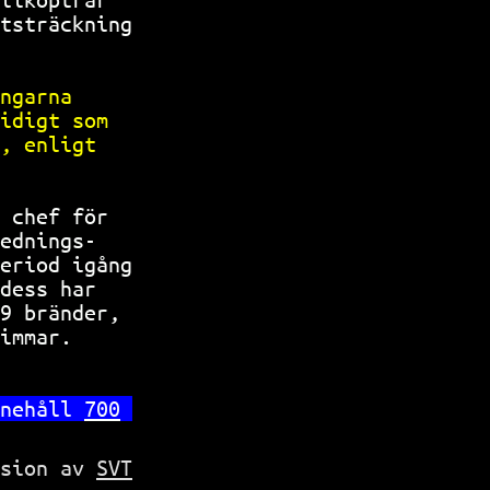
tsträckning
           
ngarna     
idigt som  
, enligt   
           
 chef för  
ednings-   
eriod igång
dess har   
9 bränder, 
immar.     
nehåll 
700
rsion av
SVT