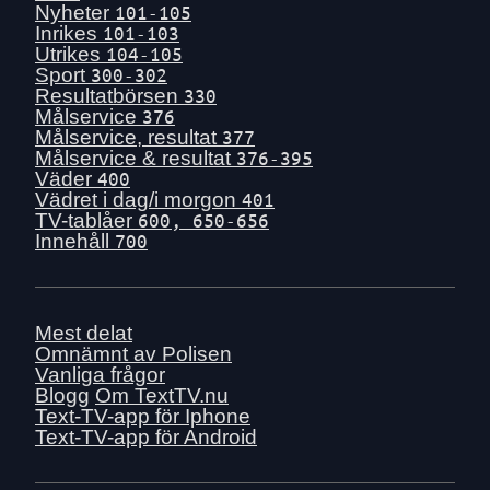
Nyheter
101-105
Inrikes
101-103
Utrikes
104-105
Sport
300-302
Resultatbörsen
330
Målservice
376
Målservice, resultat
377
Målservice & resultat
376-395
Väder
400
Vädret i dag/i morgon
401
TV-tablåer
600, 650-656
Innehåll
700
Mest delat
Omnämnt av Polisen
Vanliga frågor
Blogg
Om TextTV.nu
Text-TV-app för Iphone
Text-TV-app för Android