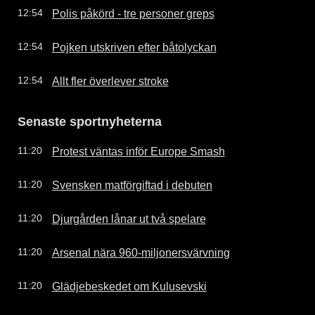
Polis påkörd - tre personer greps
12:54
Pojken utskriven efter båtolyckan
12:54
Allt fler överlever stroke
12:54
Senaste sportnyheterna
Protest väntas inför Europe Smash
11:20
Svensken matförgiftad i debuten
11:20
Djurgården lånar ut två spelare
11:20
Arsenal nära 960-miljonersvärvning
11:20
Glädjebeskedet om Kulusevski
11:20