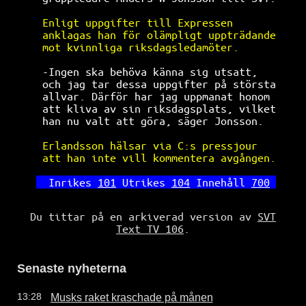
Enligt uppgifter till Expressen       
anklagas han för olämpligt uppträdande
mot kvinnliga riksdagsledamöter.      
 -Ingen ska behöva känna sig utsatt,   
och jag tar dessa uppgifter på största
allvar. Därför har jag uppmanat honom 
att kliva av sin riksdagsplats, vilket
han nu valt att göra, säger Jonsson.  
Erlandsson hälsar via C:s pressjour   
att han inte vill kommentera avgången.
Inrikes 
101
 Utrikes 
104
 Innehåll 
700
Du tittar på en arkiverad version av
SVT
Text TV 106
.
Senaste nyheterna
Musks raket kraschade på månen
13:28