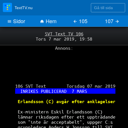
Gå till sida
TextTV.nu
Sidor
Hem
105
107
SVT Text TV 106
Tors 7 mar 2019, 19:58
Annons:
 106 SVT Text        Torsdag 07 mar 2019

INRIKES PUBLICERAD  7 MARS           
Erlandsson (C) avgår efter anklagelser
Ex-ministern Eskil Erlandsson (C)     
 lämnar riksdagen efter ett uppträdande
som "inte är acceptabelt", uppger C:s 
gruppledare Anders W Jonsson till SVT.