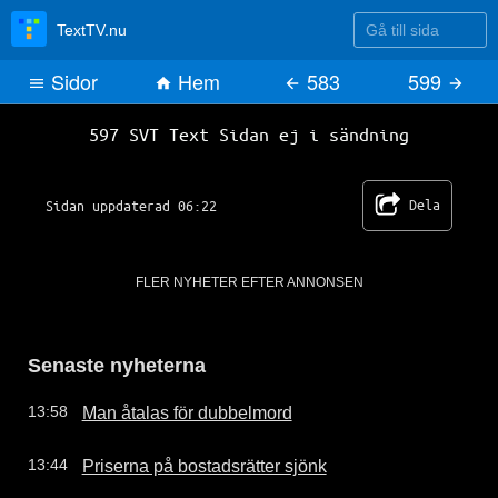
Gå till sida
TextTV.nu
Sidor
Hem
583
599
SVT Text TV 597
597 SVT Text Sidan ej i sändning
Dela
Sidan uppdaterad 06:22
FLER NYHETER EFTER ANNONSEN
Senaste nyheterna
Man åtalas för dubbelmord
13:58
Priserna på bostadsrätter sjönk
13:44