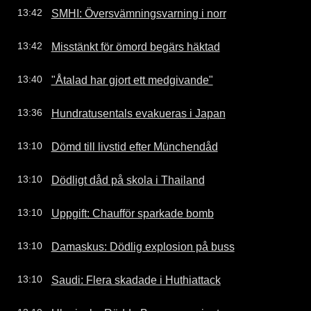
SMHI: Översvämningsvarning i norr
13:42
Misstänkt för ömord begärs häktad
13:42
"Åtalad har gjort ett medgivande"
13:40
Hundratusentals evakueras i Japan
13:36
Dömd till livstid efter Münchendåd
13:10
Dödligt dåd på skola i Thailand
13:10
Uppgift: Chaufför sparkade bomb
13:10
Damaskus: Dödlig explosion på buss
13:10
Saudi: Flera skadade i Huthiattack
13:10