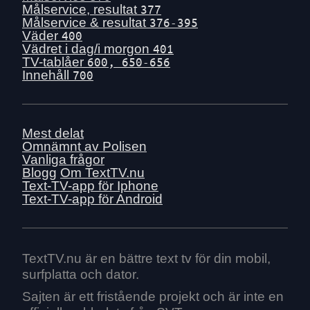
Målservice, resultat
377
Målservice & resultat
376-395
Väder
400
Vädret i dag/i morgon
401
TV-tablåer
600, 650-656
Innehåll
700
Mest delat
Omnämnt av Polisen
Vanliga frågor
Blogg
Om TextTV.nu
Text-TV-app för Iphone
Text-TV-app för Android
TextTV.nu är en bättre text tv för din mobil,
surfplatta och dator.
Sajten är ett fristående projekt och är inte en