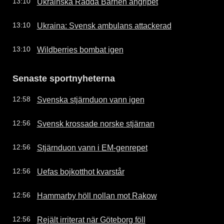
Ukrainska Rädda Barnen angripet
13:10
Ukraina: Svensk ambulans attackerad
13:10
Wildberries bombat igen
13:10
Senaste sportnyheterna
Svenska stjärnduon vann igen
12:58
Svensk krossade norske stjärnan
12:56
Stjärnduon vann i EM-genrepet
12:56
Uefas bojkotthot kvarstår
12:56
Hammarby höll nollan mot Rakow
12:56
Rejält irriterat när Göteborg föll
12:56