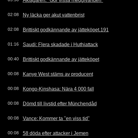
Ny läcka ger akut vattenbrist
02:08
Brittiskt godkännande av jätteköpet.191
02:08
Saudi: Flera skadade i Huthiattack
01:16
Brittiskt godkännande av jätteköpet
00:40
Kanye West stäms av producent
00:08
Kongo-Kinshasa: Nära 4 000 fall
00:08
Dömd till livstid efter Münchendåd
00:08
Vance: Kommer ta "en viss tid"
00:08
58 döda efter attacker i Jemen
00:08