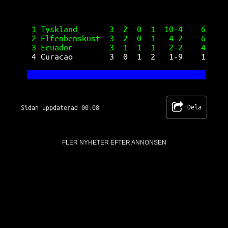
1 Tyskland       3  2  0  1  10-4    6
2 Elfenbenskust  3  2  0  1   4-2    6
3 Ecuador        3  1  1  1   2-2    4
4 Curacao        3  0  1  2   1-9    1
Dela
Sidan uppdaterad 00:08
FLER NYHETER EFTER ANNONSEN