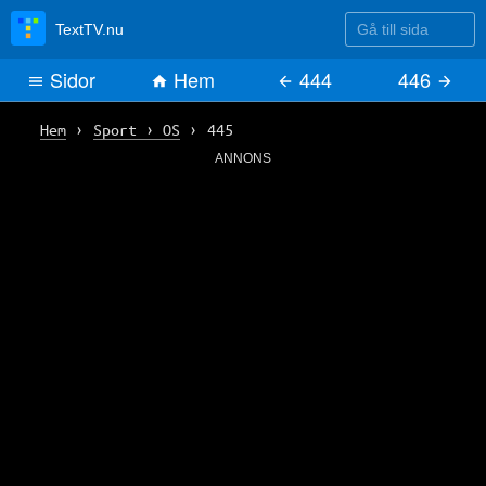
Gå till sida
TextTV.nu
Sidor
Hem
444
446
Hem
›
Sport › OS
›
445
ANNONS