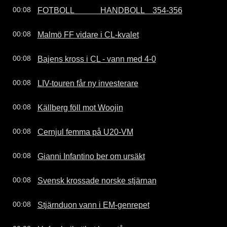
FOTBOLL             HANDBOLL    354-356
00:08
Malmö FF vidare i CL-kvalet
00:08
Bajens kross i CL - vann med 4-0
00:08
LIV-touren får ny investerare
00:08
Källberg föll mot Woojin
00:08
Cernjul femma på U20-VM
00:08
Gianni Infantino ber om ursäkt
00:08
Svensk krossade norske stjärnan
00:08
Stjärnduon vann i EM-genrepet
00:08