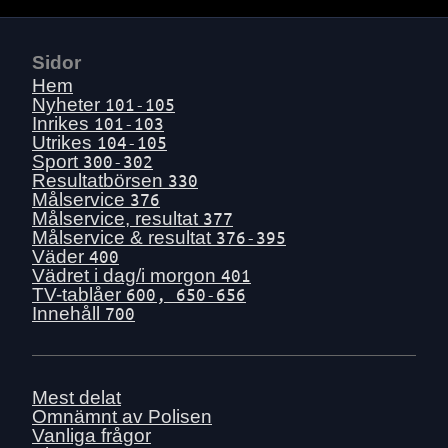
Sidor
Hem
Nyheter
101-105
Inrikes
101-103
Utrikes
104-105
Sport
300-302
Resultatbörsen
330
Målservice
376
Målservice, resultat
377
Målservice & resultat
376-395
Väder
400
Vädret i dag/i morgon
401
TV-tablåer
600, 650-656
Innehåll
700
Mest delat
Omnämnt av Polisen
Vanliga frågor