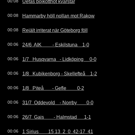
Uefas bojkotthot kvarstår
00:08
Hammarby höll nollan mot Rakow
00:08
Rejält irriterat när Göteborg föll
00:08
24/6  AIK         - Eskilstuna    1-0
00:06
1/7   Husqvarna   - Lidköping     0-0
00:06
1/8   Kubikenborg - Skellefteå    1-2
00:06
1/8   Piteå       - Gefle         0-2
00:06
31/7  Oddevold    - Norrby        0-0
00:06
26/7  Gais        - Halmstad      1-1
00:06
1 Sirius        15 13  2  0  42-17  41
00:06