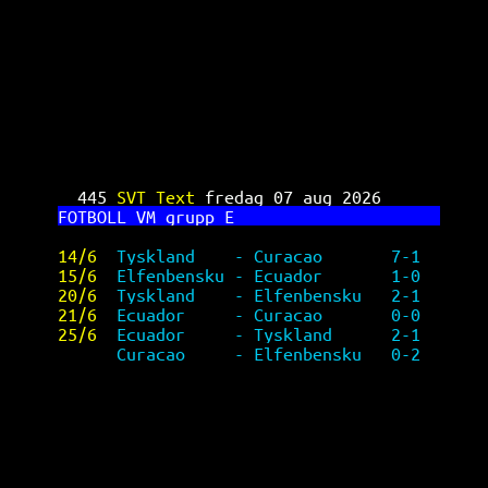
SVT Text TV 445
445 
SVT Text 
fredag 07 aug 2026      
FO
TBOLL VM grupp E                     
14/6  
Tyskland    - Curacao       7-1  
15/6  
Elfenbensku - Ecuador       1-0  
20/6  
Tyskland    - Elfenbensku   2-1  
21/6  
Ecuador     - Curacao       0-0  
25/6  
Ecuador     - Tyskland      2-1  
Curacao     - Elfenbensku   0-2  