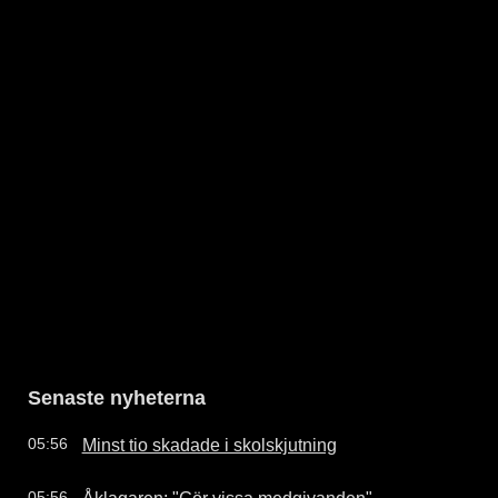
Senaste nyheterna
Minst tio skadade i skolskjutning
05:56
Åklagaren: "Gör vissa medgivanden"
05:56