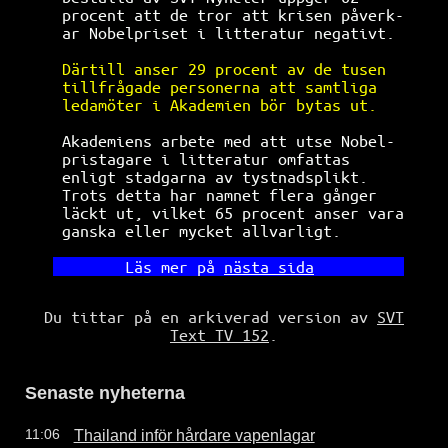
 procent att de tror att krisen påverk-
 ar Nobelpriset i litteratur negativt. 
Därtill anser 29 procent av de tusen  
tillfrågade personerna att samtliga   
ledamöter i Akademien bör bytas ut.   
 Akademiens arbete med att utse Nobel- 
 pristagare i litteratur omfattas 
 enligt stadgarna av tystnadsplikt. 
 Trots detta har namnet flera gånger 
 läckt ut, vilket 65 procent anser vara
 ganska eller mycket allvarligt. 
      Läs mer på 
nästa sida
Du tittar på en arkiverad version av
SVT
Text TV 152
.
Senaste nyheterna
Thailand inför hårdare vapenlagar
11:06