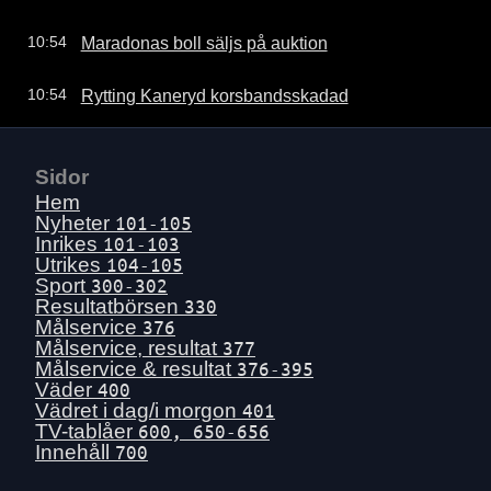
Maradonas boll säljs på auktion
10:54
Rytting Kaneryd korsbandsskadad
10:54
Sidor
Hem
Nyheter
101-105
Inrikes
101-103
Utrikes
104-105
Sport
300-302
Resultatbörsen
330
Målservice
376
Målservice, resultat
377
Målservice & resultat
376-395
Väder
400
Vädret i dag/i morgon
401
TV-tablåer
600, 650-656
Innehåll
700