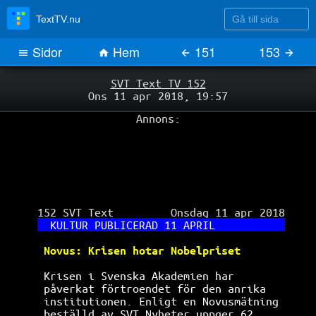
Gå till sida
TextTV.nu
Sidor
Hem
151
153
SVT Text TV 152
Ons 11 apr 2018, 19:57
Annons:
 152 SVT Text         Onsdag 11 apr 2018

KULTUR PUBLICERAD 11 APRIL           
Novus: Krisen hotar Nobelpriset       
 Krisen i Svenska Akademien har        
 påverkat förtroendet för den anrika 
 institutionen. Enligt en Novusmätning 
 beställd av SVT Nyheter uppger 62 