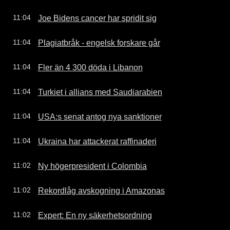
Joe Bidens cancer har spridit sig
11:04
Plagiatbråk - engelsk forskare går
11:04
Fler än 4 300 döda i Libanon
11:04
Turkiet i allians med Saudiarabien
11:04
USA:s senat antog nya sanktioner
11:04
Ukraina har attackerat raffinaderi
11:04
Ny högerpresident i Colombia
11:02
Rekordlåg avskogning i Amazonas
11:02
Expert: En ny säkerhetsordning
11:02