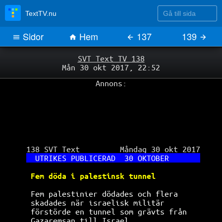
Gå till sida
TextTV.nu
Sidor
Hem
137
139
SVT Text TV 138
Mån 30 okt 2017, 22:52
Annons:
 138 SVT Text         Måndag 30 okt 2017

UTRIKES PUBLICERAD  30 OKTOBER       
Fem döda i palestinsk tunnel          
Fem palestinier dödades och flera     
skadades när israelisk militär        
förstörde en tunnel som grävts från   
Gazaremsan till Israel.               