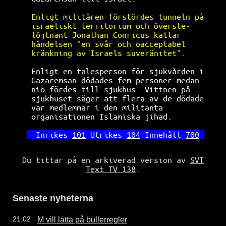
Enligt militären förstördes tunneln på
israeliskt territorium och överste-   
löjtnant Jonathan Conricus kallar     
händelsen "en svår och oacceptabel    
kränkning av Israels suveränitet".    
 Enligt en talesperson för sjukvården i
 Gazaremsan dödades fem personer medan 
 nio fördes till sjukhus. Vittnen på   
 sjukhuset säger att flera av de dödade
 var medlemmar i den militanta         
 organisationen Islamiska jihad.       
Inrikes 
101
 Utrikes 
104
 Innehåll 
700
Du tittar på en arkiverad version av
SVT
Text TV 138
.
Senaste nyheterna
M vill lätta på bullerregler
21:02