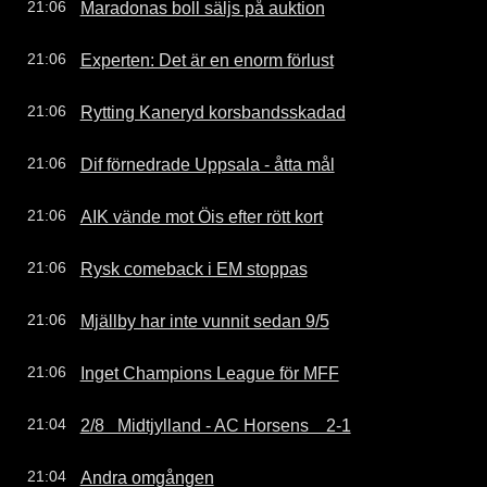
Maradonas boll säljs på auktion
21:06
Experten: Det är en enorm förlust
21:06
Rytting Kaneryd korsbandsskadad
21:06
Dif förnedrade Uppsala - åtta mål
21:06
AIK vände mot Öis efter rött kort
21:06
Rysk comeback i EM stoppas
21:06
Mjällby har inte vunnit sedan 9/5
21:06
Inget Champions League för MFF
21:06
2/8   Midtjylland - AC Horsens    2-1
21:04
Andra omgången
21:04