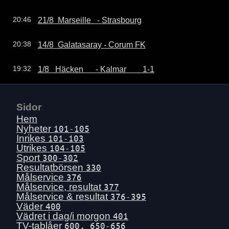
21/8  Marseille   - Strasbourg
20:46
14/8  Galatasaray - Corum FK
20:38
1/8   Häcken      - Kalmar        1-1
19:32
Sidor
Hem
Nyheter
101-105
Inrikes
101-103
Utrikes
104-105
Sport
300-302
Resultatbörsen
330
Målservice
376
Målservice, resultat
377
Målservice & resultat
376-395
Väder
400
Vädret i dag/i morgon
401
TV-tablåer
600, 650-656