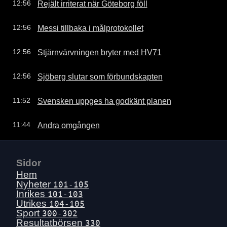
Rejält irriterat när Göteborg föll
12:56
Messi tillbaka i målprotokollet
12:56
Stjärnvärvningen bryter med HV71
12:56
Sjöberg slutar som förbundskapten
12:56
Svensken uppges ha godkänt planen
11:52
Andra omgången
11:44
Sidor
Hem
Nyheter
101-105
Inrikes
101-103
Utrikes
104-105
Sport
300-302
Resultatbörsen
330