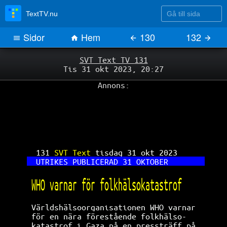
Gå till sida
TextTV.nu
Sidor
Hem
130
132
SVT Text TV 131
Tis 31 okt 2023, 20:27
Annons:
131 
SVT Text 
tisdag 31 okt 2023      
UTRIKES PUBLICERAD 31 OKTOBER        
WHO varnar för folkhälsokatastrof     
Världshälsoorganisationen WHO varnar  
för en nära förestående folkhälso-    
katastrof i Gaza på en pressträff på  