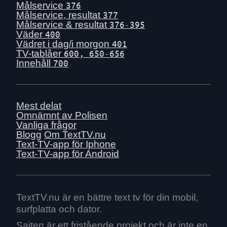
Målservice
376
Målservice, resultat
377
Målservice & resultat
376-395
Väder
400
Vädret i dag/i morgon
401
TV-tablåer
600, 650-656
Innehåll
700
Mest delat
Omnämnt av Polisen
Vanliga frågor
Blogg
Om TextTV.nu
Text-TV-app för Iphone
Text-TV-app för Android
TextTV.nu är en bättre text tv för din mobil,
surfplatta och dator.
Sajten är ett fristående projekt och är inte en