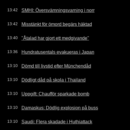
SMHI: Översvämningsvarning i norr
13:42
Misstänkt för ömord begärs häktad
13:42
"Åtalad har gjort ett medgivande"
13:40
Hundratusentals evakueras i Japan
13:36
Dömd till livstid efter Münchendåd
13:10
Dödligt dåd på skola i Thailand
13:10
Uppgift: Chaufför sparkade bomb
13:10
Damaskus: Dödlig explosion på buss
13:10
Saudi: Flera skadade i Huthiattack
13:10