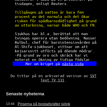
tisdagen, enligt Reuters.             
Tillgången på vatten är bara fem      
procent av det normala och det ökar   
risken för spädbarnsdödlighet på grund
av uttorkning, varnar både WHO och FN.
Sjukhus har bl.a. berättat att man    
tvingas operera utan bedövning. Nasser
Bulbul, chef för barnintensivvården på
Al-Shifa-sjukhuset, vittnar om att    
kejsarsnitt utförts på döende mödrar. 
-På grund av oro och skräck har vi    
noterat en ökning av tidiga födslar.  
Mer om kriget på 
nästa sida
Du tittar på en arkiverad version av
SVT
Text TV 131
.
Senaste nyheterna
Priserna på bostadsrätter sjönk
13:44