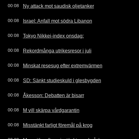
Ny attack mot saudisk oljetanker
00:08
Israel: Anfall mot södra Libanon
00:08
Tokyo Nikkei-index onsdag:
00:08
Rekordmånga utrikesresor i juli
00:08
Minskat resesug efter extremvärmen
00:08
SD: Sänkt studieskuld i glesbygden
00:08
Åkesson: Debatten är bisarr
00:08
M vill skärpa vårdgarantin
00:08
Misstänkt farligt föremål på krog
00:08