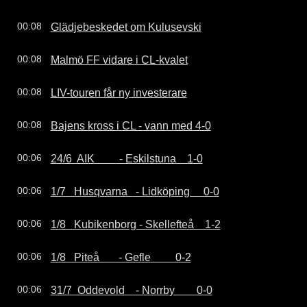
Glädjebeskedet om Kulusevski
00:08
Malmö FF vidare i CL-kvalet
00:08
LIV-touren får ny investerare
00:08
Bajens kross i CL - vann med 4-0
00:08
24/6  AIK         - Eskilstuna    1-0
00:06
1/7   Husqvarna   - Lidköping     0-0
00:06
1/8   Kubikenborg - Skellefteå    1-2
00:06
1/8   Piteå       - Gefle         0-2
00:06
31/7  Oddevold    - Norrby        0-0
00:06