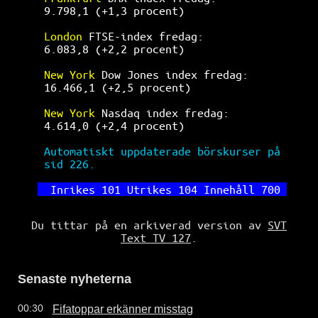
9.798,1 (+1,3 procent)                
London 
FTSE-index fredag:             
6.083,8 (+2,2 procent)                
New York 
Dow Jones index fredag:      
16.466,1 (+2,5 procent)               
New York 
Nasdaq index fredag:         
4.614,0 (+2,4 procent)                
Automatiskt uppdaterade börskurser på 
sid 226.                              
Inrikes 101 Utrikes 104 Innehåll 700 
Du tittar på en arkiverad version av
SVT
Text TV 127
.
Senaste nyheterna
Fifatoppar erkänner misstag
00:30