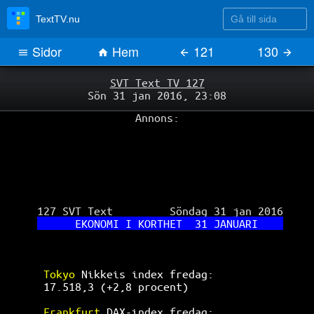
Gå till sida
TextTV.nu
Sidor
Hem
121
130
SVT Text TV 127
Sön 31 jan 2016, 23:08
Annons:
 127 SVT Text         Söndag 31 jan 2016

    EKONOMI I KORTHET  31 JANUARI    
Tokyo 
Nikkeis index fredag:           
17.518,3 (+2,8 procent)               
Frankfurt 
DAX-index fredag:           