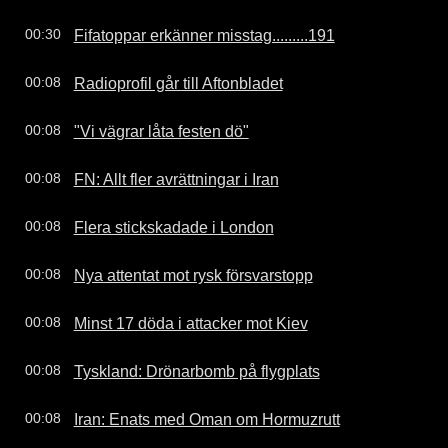
Fifatoppar erkänner misstag.........191
00:30
Radioprofil går till Aftonbladet
00:08
"Vi vägrar låta festen dö"
00:08
FN: Allt fler avrättningar i Iran
00:08
Flera stickskadade i London
00:08
Nya attentat mot rysk försvarstopp
00:08
Minst 17 döda i attacker mot Kiev
00:08
Tyskland: Drönarbomb på flygplats
00:08
Iran: Enats med Oman om Hormuzrutt
00:08