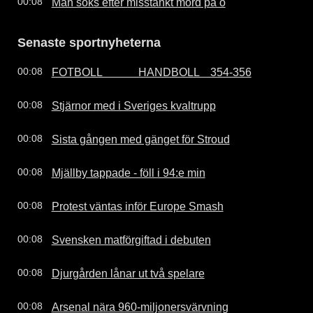
Man söks efter misstänkt mord på ö
00:08
Senaste sportnyheterna
FOTBOLL             HANDBOLL    354-356
00:08
Stjärnor med i Sveriges kvaltrupp
00:08
Sista gången med gänget för Stroud
00:08
Mjällby tappade - föll i 94:e min
00:08
Protest väntas inför Europe Smash
00:08
Svensken matförgiftad i debuten
00:08
Djurgården lånar ut två spelare
00:08
Arsenal nära 960-miljonersvärvning
00:08