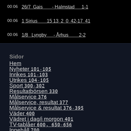
26/7  Gais        - Halmstad      1-1
00:06
1 Sirius        15 13  2  0  42-17  41
00:06
1/8   Lyngby      - Århus         2-2
00:06
Sidor
Hem
Nyheter
101-105
Inrikes
101-103
Utrikes
104-105
Sport
300-302
Resultatbörsen
330
Målservice
376
Målservice, resultat
377
Målservice & resultat
376-395
Väder
400
Vädret i dag/i morgon
401
TV-tablåer
600, 650-656
Innehåll
700