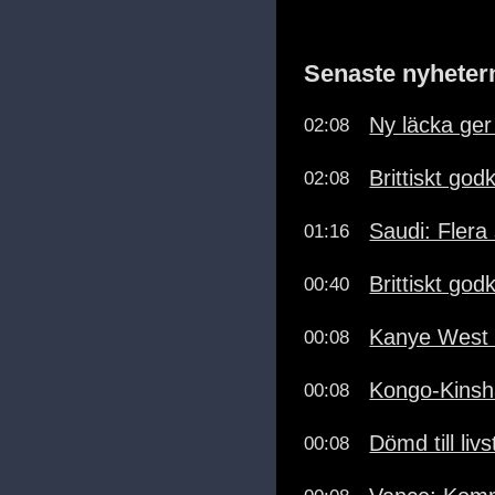
Senaste nyheter
Ny läcka ger
02:08
Brittiskt go
02:08
Saudi: Flera
01:16
Brittiskt go
00:40
Kanye West 
00:08
Kongo-Kinsha
00:08
Dömd till li
00:08