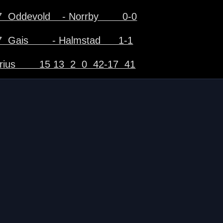
  Oddevold    - Norrby        0-0
  Gais        - Halmstad      1-1
rius        15 13  2  0  42-17  41