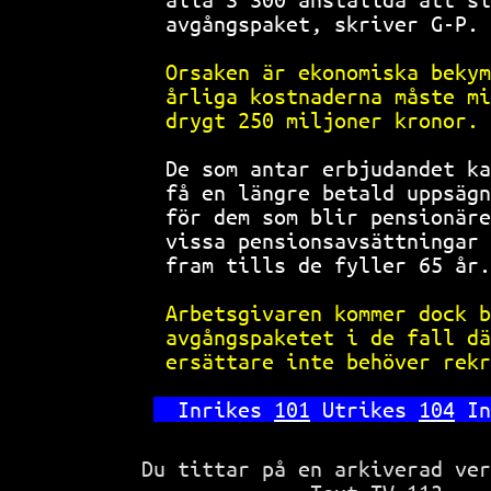
avgångspaket, skriver G-P. 
Orsaken är ekonomiska bekym
årliga kostnaderna måste mi
drygt 250 miljoner kronor. 
De som antar erbjudandet ka
få en längre betald uppsägn
för dem som blir pensionäre
vissa pensionsavsättningar 
fram tills de fyller 65 år.
Arbetsgivaren kommer dock b
avgångspaketet i de fall dä
ersättare inte behöver rekr
Inrikes 
101
 Utrikes 
104
 In
Du tittar på en arkiverad ve