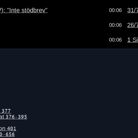
): "Inte stödbrev"
31/7
00:06
26/7
00:06
1 Si
00:06
t
377
tat
376-395
gon
401
0-656