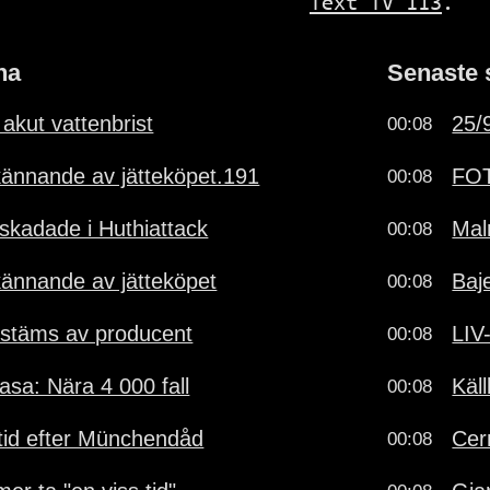
Text TV 113
.
na
Senaste 
 akut vattenbrist
25/9
00:08
dkännande av jätteköpet.191
FOT
00:08
 skadade i Huthiattack
Mal
00:08
dkännande av jätteköpet
Baj
00:08
stäms av producent
LIV
00:08
sa: Nära 4 000 fall
Käl
00:08
vstid efter Münchendåd
Cer
00:08