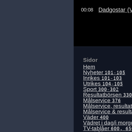
Dadgostar (V
00:08
Sidor
Hem
Nyheter
101-105
Inrikes
101-103
Utrikes
104-105
Sport
300-302
Resultatbörsen
330
Målservice
376
Målservice, resulta
Målservice & resul
Väder
400
Vädret i dag/i mor
TV-tablåer
600, 65