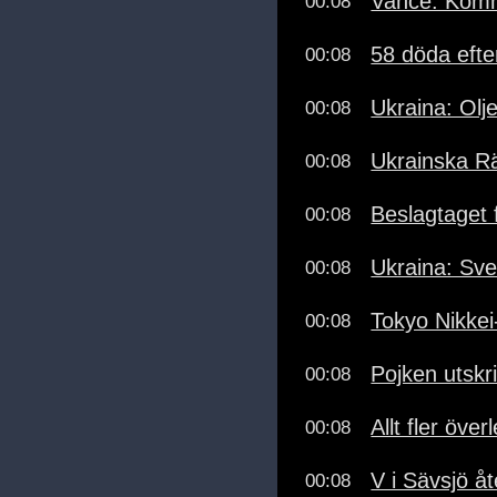
Vance: Komme
00:08
58 döda efte
00:08
Ukraina: Olj
00:08
Ukrainska R
00:08
Beslagtaget 
00:08
Ukraina: Sv
00:08
Tokyo Nikkei
00:08
Pojken utskr
00:08
Allt fler över
00:08
V i Sävsjö å
00:08