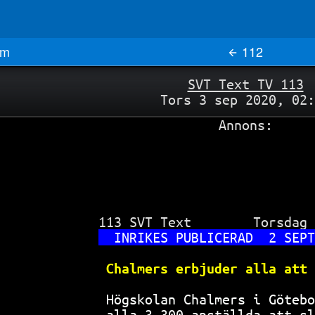
m
112
SVT Text TV 113
Tors 3 sep 2020, 02:
Annons:
 113 SVT Text        Torsdag 
INRIKES PUBLICERAD  2 SEPT
Chalmers erbjuder alla att 
Högskolan Chalmers i Götebo
alla 3 300 anställda att sl