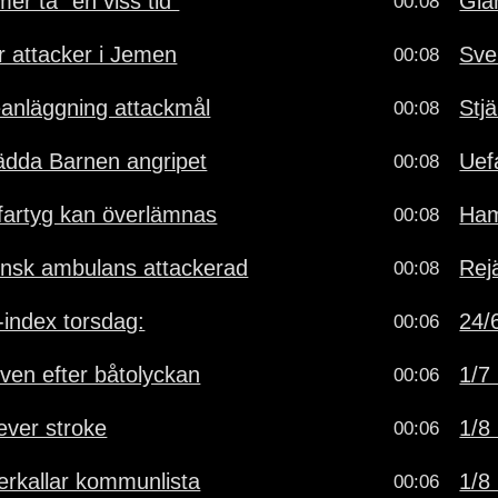
r ta "en viss tid"
Gia
00:08
r attacker i Jemen
Sve
00:08
eanläggning attackmål
Stj
00:08
ädda Barnen angripet
Uef
00:08
fartyg kan överlämnas
Ham
00:08
ensk ambulans attackerad
Rejä
00:08
-index torsdag:
24/6
00:06
iven efter båtolyckan
1/7 
00:06
lever stroke
1/8 
00:06
terkallar kommunlista
1/8 
00:06