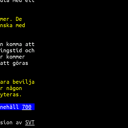
           
mer. De    
nska med   
           
n komma att
ingstid och
r kommer   
att göras  
           
ara bevilja
r någon    
yteras.    
nehåll 
700
rsion av
SVT