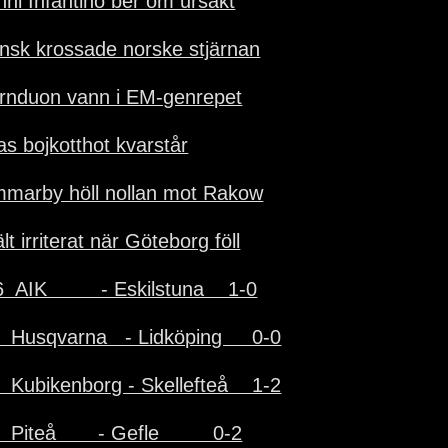
nni Infantino ber om ursäkt
nsk krossade norske stjärnan
ärnduon vann i EM-genrepet
as bojkotthot kvarstår
marby höll nollan mot Rakow
lt irriterat när Göteborg föll
  AIK         - Eskilstuna    1-0
  Husqvarna   - Lidköping     0-0
  Kubikenborg - Skellefteå    1-2
  Piteå       - Gefle         0-2