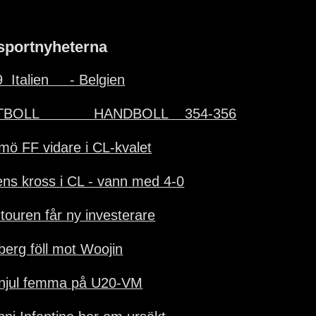
sportnyheterna
  Italien     - Belgien
BOLL             HANDBOLL    354-356
mö FF vidare i CL-kvalet
ens kross i CL - vann med 4-0
-touren får ny investerare
lberg föll mot Woojin
njul femma på U20-VM