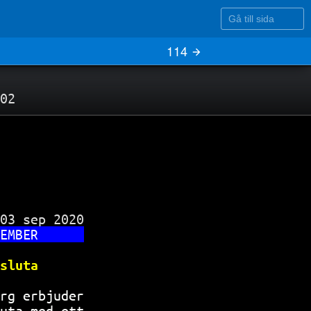
Gå till sida
114
02
03 sep 2020

EMBER      
sluta      
rg erbjuder
uta med ett