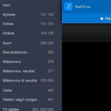
Hem
TextTV.nu
Nyheter
101-105
He
Inrikes
101-103
Utrikes
104-105
Sport
300-302
Resultatbörsen
330
Målservice
376
Målservice, resultat
377
Målservice & resultat
376-395
Väder
400
Vädret i dag/i morgon
401
TV-tablåer
600, 650-656