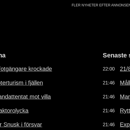
FLER NYHETER EFTER ANNONSE
na
Senaste 
fotgängare krockade
21/8
22:00
erturism i fjällen
Mål
21:46
andattentat mot villa
Mar
21:46
raktorolycka
Ryt
21:46
ar Snusk i försvar
Exp
21:46