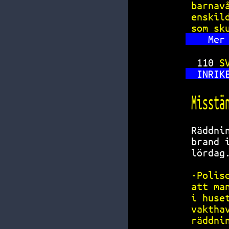
barnav
enskil
som sk
Mer
110 
S
INRIK
Misstä
Räddni
brand 
lördag
-Polis
att ma
i huse
vaktha
räddni