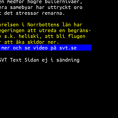
en medför högre bullernivåer,   
era samebyar har uttryckt oro   
t det stressar renarna.         
yrelsen i Norrbottens län har   
egeringen att utreda en begräns-
v s.k. heliski, att bli flugen  
r att åka skidor ner.           
 mer och se video på svt.se     
SVT Text Sidan ej i sändning