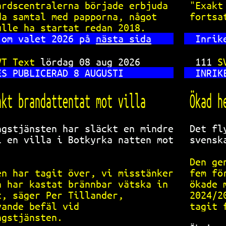
årdscentralerna började erbjuda 
"Exakt
da samtal med papporna, något   
fortsa
ulle ha startat redan 2018.     
 om valet 2026 på 
nästa sida
Inrik
VT Text 
lördag 08 aug 2026      
111 
S
ES PUBLICERAD 8 AUGUSTI         
INRIK
nkt brandattentat mot villa     
Ökad h
ngstjänsten har släckt en mindre
Det fl
i en villa i Botkyrka natten mot
svensk
.                               
Den ge
en har tagit över, vi misstänker
fem fö
n har kastat brännbar vätska in 
ökade 
t, säger Per Tillander,         
2024/2
vande befäl vid                 
tagit 
ngstjänsten.                    