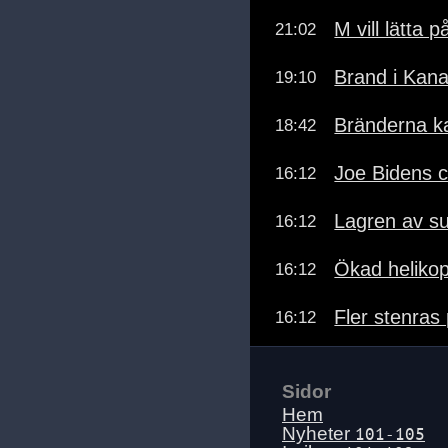
M vill lätta p
21:02
Brand i Kan
19:10
Bränderna ka
18:42
Joe Bidens c
16:12
Lagren av su
16:12
Ökad helikopt
16:12
Fler stenras
16:12
Sidor
Hem
Nyheter
101-105