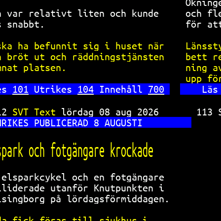
Ökning
n var relativt liten och kunde  
och fl
s snabbt.                       
för at
ska ha befunnit sig i huset när 
Länsst
n bröt ut och räddningstjänsten 
bett r
mnat platsen.                   
ning a
upp fö
es 
101
 Utrikes 
104
 Innehåll 
700
Läs
12 
SVT Text 
lördag 08 aug 2026      
113 
NRIKES PUBLICERAD 8 AUGUSTI         
spark och fotgängare krockade       
 elsparkcykel och en fotgängare     
lliderade utanför Knutpunkten i     
lsingborg på lördagsförmiddagen.    
da fick föras till sjukhus i        