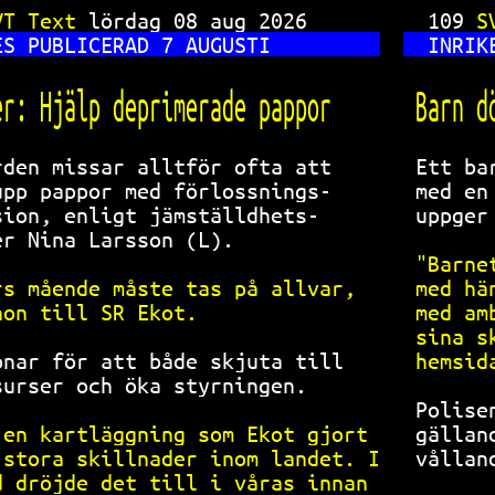
SVT Text 
VT Text 
lördag 08 aug 2026      
109 
S
ES PUBLICERAD 7 AUGUSTI         
INRIK
er: Hjälp deprimerade pappor    
Barn d
rden missar alltför ofta att    
Ett ba
upp pappor med förlossnings-    
med en
sion, enligt jämställdhets-     
uppger
er Nina Larsson (L).            
"Barne
rs mående måste tas på allvar,  
med hä
hon till SR Ekot.               
med am
sina s
pnar för att både skjuta till   
hemsid
surser och öka styrningen.      
Polise
 en kartläggning som Ekot gjort 
gällan
 stora skillnader inom landet. I
vållan
d dröjde det till i våras innan 