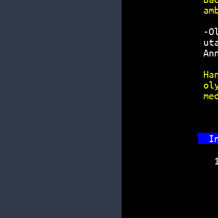
am
-O
ut
An
Ha
ol
me
I