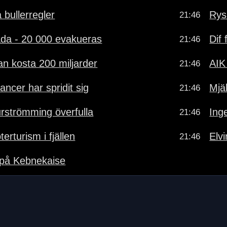
å bullerregler
Rys
21:46
ada - 20 000 evakueras
Dif
21:46
n kosta 200 miljarder
AIK
21:46
ancer har spridit sig
Mjä
21:46
rströmming överfulla
Ing
21:46
erturism i fjällen
Elv
21:46
 på Kebnekaise