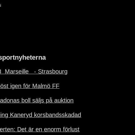
N
sportnyheterna
  Marseille   - Strasbourg
löst igen för Malmö FF
adonas boll säljs på auktion
ting Kaneryd korsbandsskadad
erten: Det är en enorm förlust