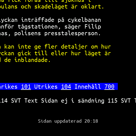
bulans och skadeläget är oklart.    
lyckan inträffade på cykelbanan     
anför tågstationen, säger Filip     
nas, polisens presstalesperson.     
n kan inte ge fler detaljer om hur  
yckan gick till eller hur läget är  
d de inblandade.                    
nrikes 
101
 Utrikes 
104
 Innehåll 
700
114 SVT Text Sidan ej i sändning
115 SVT 
Sidan uppdaterad 20:18