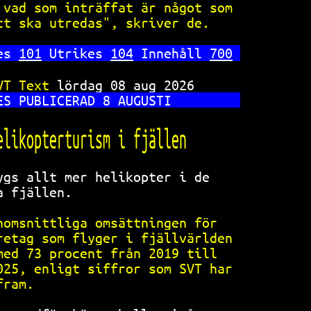
 vad som inträffat är något som 
tt ska utredas", skriver de.    
es 
101
 Utrikes 
104
 Innehåll 
700
VT Text 
lördag 08 aug 2026      
ES PUBLICERAD 8 AUGUSTI         
elikopterturism i fjällen       
ygs allt mer helikopter i de    
a fjällen.                      
nomsnittliga omsättningen för   
retag som flyger i fjällvärlden 
med 73 procent från 2019 till   
025, enligt siffror som SVT har 
fram.                           