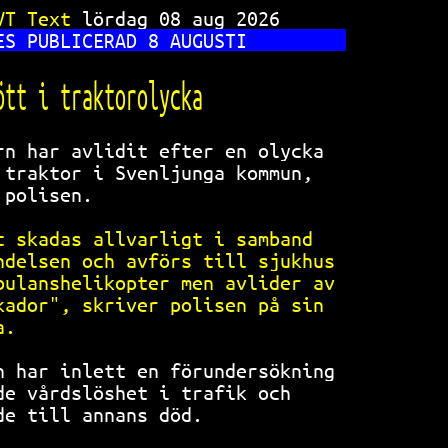
TV 108
VT Text 
lördag 08 aug 2026      
ES PUBLICERAD 8 AUGUSTI         
ött i traktorolycka             
rn har avlidit efter en olycka  
 traktor i Svenljunga kommun,   
 polisen.                       
t skadas allvarligt i samband   
ndelsen och avförs till sjukhus 
bulanshelikopter men avlider av 
kador", skriver polisen på sin  
a.                              
n har inlett en förundersökning 
de vårdslöshet i trafik och     
de till annans död.             