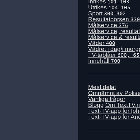
Inrikes
101-103
Utrikes
104-105
Sport
300-302
Resultatbörsen
330
Målservice
376
Målservice, resulta
Målservice & resul
Väder
400
Vädret i dag/i mor
TV-tablåer
600, 65
Innehåll
700
Mest delat
Omnämnt av Polis
Vanliga frågor
Blogg
Om TextTV.
Text-TV-app för Ip
Text-TV-app för An