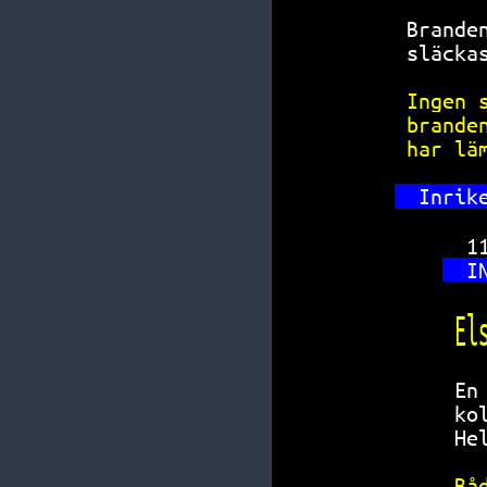
Brande
släcka
Ingen 
brande
har lä
Inrik
1
I
El
En
ko
He
Bå