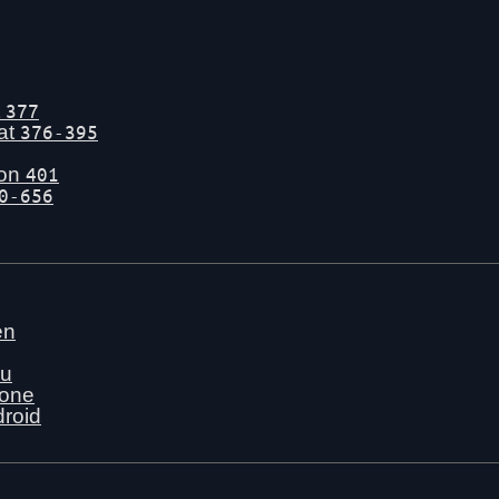
t
377
tat
376-395
gon
401
0-656
en
nu
hone
droid