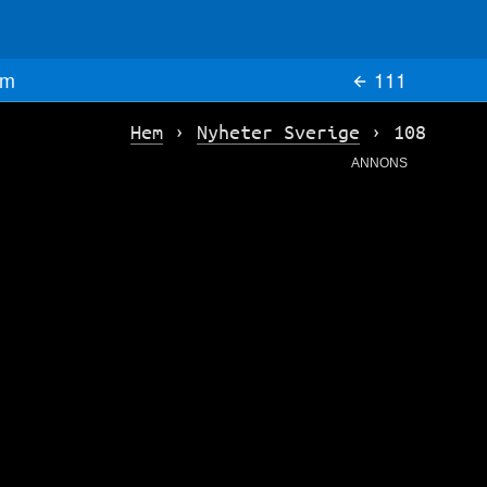
m
111
Hem
›
Nyheter Sverige
›
108
ANNONS