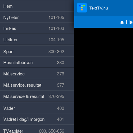
Hem
TextTV.nu
Nyheter
101-105
He
Inrikes
101-103
Utrikes
104-105
Sport
300-302
Resultatbörsen
330
Målservice
376
Målservice, resultat
377
Målservice & resultat
376-395
Väder
400
Vädret i dag/i morgon
401
TV-tablåer
600, 650-656