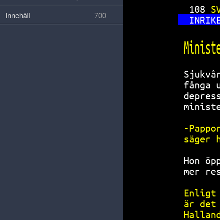
108 
S
Innehåll
700
INRIK
Minist
Sjukvå
fånga 
depres
minist
-Pappo
säger 
Hon öp
mer re
Enligt
är det
Hallan