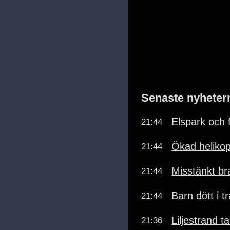
Senaste nyheter
Elspark och 
21:44
Ökad helikopt
21:44
Misstänkt br
21:44
Barn dött i t
21:44
Liljestrand t
21:36