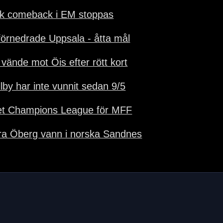
k comeback i EM stoppas
 förnedrade Uppsala - åtta mål
 vände mot Öis efter rött kort
llby har inte vunnit sedan 9/5
et Champions League för MFF
ira Öberg vann i norska Sandnes