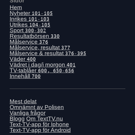
Sidor
Hem
Nyheter
101-105
Inrikes
101-103
Utrikes
104-105
Sport
300-302
Resultatbörsen
330
Målservice
376
Målservice, resultat
377
Målservice & resultat
376-395
Väder
400
Vädret i dag/i morgon
401
TV-tablåer
600, 650-656
Innehåll
700
Mest delat
Omnämnt av Polisen
Vanliga frågor
Blogg
Om TextTV.nu
Text-TV-app för Iphone
Text-TV-app för Android