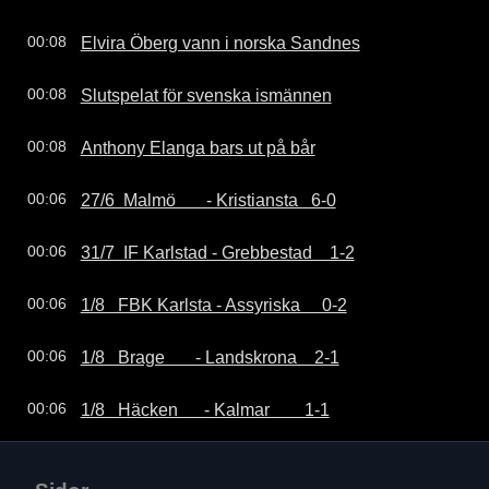
Elvira Öberg vann i norska Sandnes
00:08
Slutspelat för svenska ismännen
00:08
Anthony Elanga bars ut på bår
00:08
27/6  Malmö       - Kristiansta   6-0
00:06
31/7  IF Karlstad - Grebbestad    1-2
00:06
1/8   FBK Karlsta - Assyriska     0-2
00:06
1/8   Brage       - Landskrona    2-1
00:06
1/8   Häcken      - Kalmar        1-1
00:06