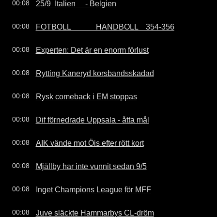
25/9  Italien     - Belgien
00:08
FOTBOLL             HANDBOLL    354-356
00:08
Experten: Det är en enorm förlust
00:08
Rytting Kaneryd korsbandsskadad
00:08
Rysk comeback i EM stoppas
00:08
Dif förnedrade Uppsala - åtta mål
00:08
AIK vände mot Öis efter rött kort
00:08
Mjällby har inte vunnit sedan 9/5
00:08
Inget Champions League för MFF
00:08
Juve släckte Hammarbys CL-dröm
00:08