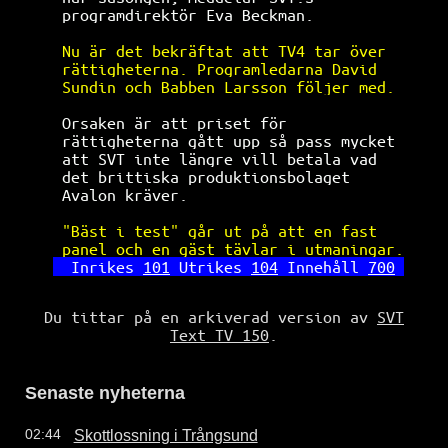
programdirektör Eva Beckman.          
Nu är det bekräftat att TV4 tar över  
rättigheterna. Programledarna David   
Sundin och Babben Larsson följer med. 
Orsaken är att priset för             
rättigheterna gått upp så pass mycket 
att SVT inte längre vill betala vad   
det brittiska produktionsbolaget      
Avalon kräver.                        
"Bäst i test" går ut på att en fast   
panel och en gäst tävlar i utmaningar.
Inrikes 
101
 Utrikes 
104
 Innehåll 
700
Du tittar på en arkiverad version av
SVT
Text TV 150
.
Senaste nyheterna
Skottlossning i Trångsund
02:44