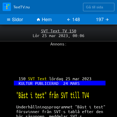
Gå till sida
TextTV.nu
Sidor
Hem
148
197
SVT Text TV 150
Lör 25 mar 2023, 00:06
Annons:
150 
SVT Text 
lördag 25 mar 2023      
KULTUR PUBLICERAD  24 MARS           
"Bäst i test" från SVT till TV4       
Underhållningsprogrammet "Bäst i test"
försvinner från SVT:s tablå efter den 
här säsongen, meddelar SVT:s          