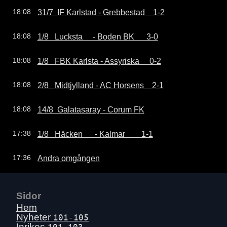
31/7  IF Karlstad - Grebbestad    1-2
18:08
1/8   Lucksta     - Boden BK      3-0
18:08
1/8   FBK Karlsta - Assyriska     0-2
18:08
2/8   Midtjylland - AC Horsens    2-1
18:08
14/8  Galatasaray - Corum FK
18:08
1/8   Häcken      - Kalmar        1-1
17:38
Andra omgången
17:36
Sidor
Hem
Nyheter
101-105
Inrikes
101-103