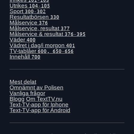
Utrikes
104-105
Sport
300-302
Resultatbörsen
330
Målservice
376
Målservice, resultat
377
Målservice & resultat
376-395
Väder
400
Vädret i dag/i morgon
401
TV-tablåer
600, 650-656
Innehåll
700
Mest delat
Omnämnt av Polisen
Vanliga frågor
Blogg
Om TextTV.nu
Text-TV-app för Iphone
Text-TV-app för Android