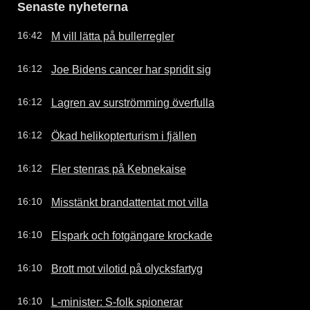
Senaste nyheterna
M vill lätta på bullerregler
16:42
Joe Bidens cancer har spridit sig
16:12
Lagren av surströmming överfulla
16:12
Ökad helikopterturism i fjällen
16:12
Fler stenras på Kebnekaise
16:12
Misstänkt brandattentat mot villa
16:10
Elspark och fotgängare krockade
16:10
Brott mot vilotid på olycksfartyg
16:10
L-minister: S-folk spionerar
16:10