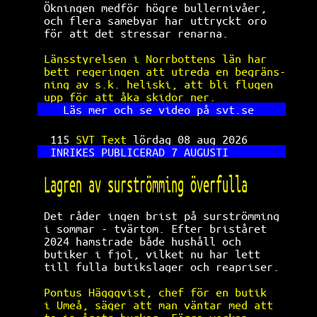
Ökningen medför högre bullernivåer,   
och flera samebyar har uttryckt oro   
för att det stressar renarna.         
Länsstyrelsen i Norrbottens län har   
bett regeringen att utreda en begräns-
ning av s.k. heliski, att bli flugen  
upp för att åka skidor ner.           
Läs mer och se video på svt.se     
115 
SVT Text 
lördag 08 aug 2026      
INRIKES PUBLICERAD 7 AUGUSTI         
Lagren av surströmming överfulla      
Det råder ingen brist på surströmming 
i sommar - tvärtom. Efter briståret   
2024 hamstrade både hushåll och       
butiker i fjol, vilket nu har lett    
till fulla butikslager och reapriser. 
Pontus Häggqvist, chef för en butik   
i Umeå, säger att man väntar med att  