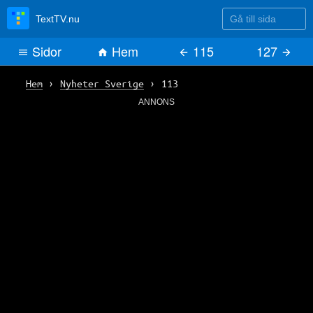
Gå till sida
TextTV.nu
Sidor
Hem
115
127
Hem
›
Nyheter Sverige
›
113
ANNONS