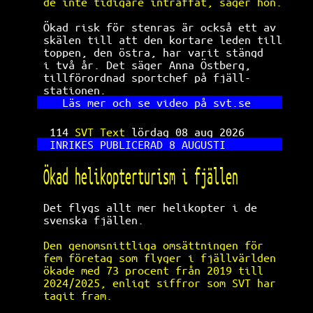
de inte tidigare inträffat, säger hon.
Ökad risk för stenras är också ett av 
skälen till att den kortare leden till
toppen, den östra, har varit stängd   
i två år. Det säger Anna Östberg,     
tillförordnad sportchef på fjäll-     
stationen.                            
Läs mer och se video på svt.se     
114 
SVT Text 
lördag 08 aug 2026      
INRIKES PUBLICERAD 8 AUGUSTI         
Ökad helikopterturism i fjällen       
Det flygs allt mer helikopter i de    
svenska fjällen.                      
Den genomsnittliga omsättningen för   
fem företag som flyger i fjällvärlden 
ökade med 73 procent från 2019 till   
2024/2025, enligt siffror som SVT har 
tagit fram.                           