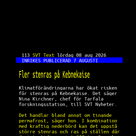
SVT Text TV 113
113 
SVT Text 
lördag 08 aug 2026      
INRIKES PUBLICERAD 7 AUGUSTI         
Fler stenras på Kebnekaise            
Klimatförändringarna har ökat risken  
för stenras på Kebnekaise. Det säger  
Nina Kirchner, chef för Tarfala       
forskningsstation, till SVT Nyheter.  
Det handlar bland annat om tinande    
permafrost, säger hon. I kombination  
med kraftig nederbörd kan det uppstå  
större stenras och ras på ställen där 