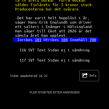
ta in årets burkar. Förra veckan      
såldes fjolårets för 5 kronor styck.  
Producenterna har det svårare.        
-Det har varit helt hopplöst i år,    
säger Hans-Erik Englundh som driver   
ett salteri i Enånger i Hälsingland.  
Han säger till Ekot att 2026 är det   
sämsta året han upplevt.              
Inrikes 
101
 Utrikes 
104
 Innehåll 
700
116 SVT Text Sidan ej i sändning
117 SVT Text Sidan ej i sändning
Dela
Sidan uppdaterad 16:22
FLER NYHETER EFTER ANNONSEN