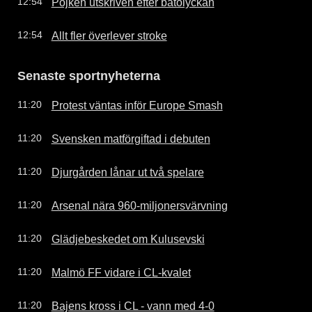
Pojken utskriven efter båtolyckan
12:54
Allt fler överlever stroke
12:54
Senaste sportnyheterna
Protest väntas inför Europe Smash
11:20
Svensken matförgiftad i debuten
11:20
Djurgården lånar ut två spelare
11:20
Arsenal nära 960-miljonersvärvning
11:20
Glädjebeskedet om Kulusevski
11:20
Malmö FF vidare i CL-kvalet
11:20
Bajens kross i CL - vann med 4-0
11:20