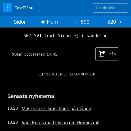
Gå till sida
TextTV.nu
Sidor
Hem
500
520
SVT Text TV 507
507 SVT Text Sidan ej i sändning
Dela
Sidan uppdaterad 14:41
FLER NYHETER EFTER ANNONSEN
Senaste nyheterna
Musks raket kraschade på månen
13:28
Iran: Enats med Oman om Hormuzrutt
13:28