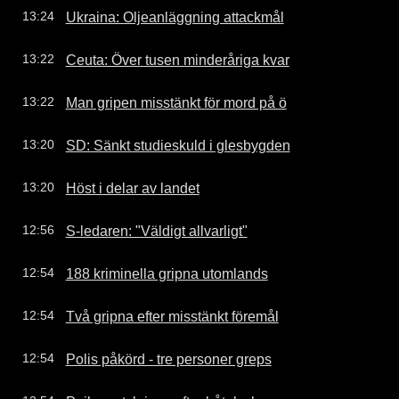
Ukraina: Oljeanläggning attackmål
13:24
Ceuta: Över tusen minderåriga kvar
13:22
Man gripen misstänkt för mord på ö
13:22
SD: Sänkt studieskuld i glesbygden
13:20
Höst i delar av landet
13:20
S-ledaren: "Väldigt allvarligt"
12:56
188 kriminella gripna utomlands
12:54
Två gripna efter misstänkt föremål
12:54
Polis påkörd - tre personer greps
12:54