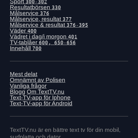
Sport
300-302
Resultatbörsen
330
Målservice
376
Målservice, resultat
377
Målservice & resultat
376-395
Väder
400
Vädret i dag/i morgon
401
TV-tablåer
600, 650-656
Innehåll
700
Mest delat
Omnämnt av Polisen
Vanliga frågor
Blogg
Om TextTV.nu
Text-TV-app för Iphone
Text-TV-app för Android
TextTV.nu är en bättre text tv för din mobil,
surfplatta och dator.