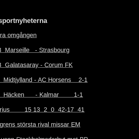
sportnyheterna
ra omgången
  Marseille   - Strasbourg
8  Galatasaray - Corum FK
  Midtjylland - AC Horsens    2-1
  Häcken      - Kalmar        1-1
rius        15 13  2  0  42-17  41
grens största rival missar EM