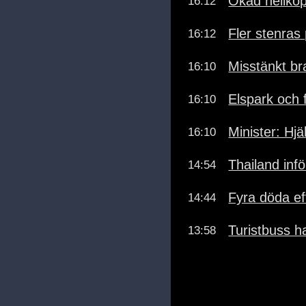
Ökad helikopt
16:12
Fler stenras
16:12
Misstänkt br
16:10
Elspark och 
16:10
Minister: Hj
16:10
Thailand inf
14:54
Fyra döda ef
14:44
Turistbuss ha
13:58