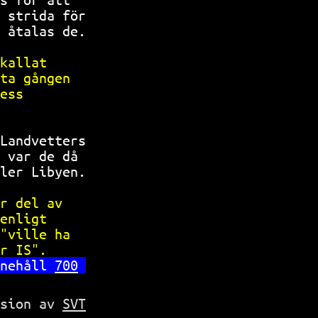
 strida för
 åtalas de.
kallat     
ta gången  
ess        
           
Landvetters
 var de då 
ler Libyen.
r del av   
enligt     
"ville ha  
r IS".     
nehåll 
700
rsion av
SVT