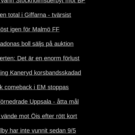
 vann Stockholmsderbyt mot BP
en total i Giffarna - tvärsist
löst igen för Malmö FF
adonas boll säljs på auktion
erten: Det är en enorm förlust
ting Kaneryd korsbandsskadad
k comeback i EM stoppas
 förnedrade Uppsala - åtta mål
 vände mot Öis efter rött kort
llby har inte vunnit sedan 9/5