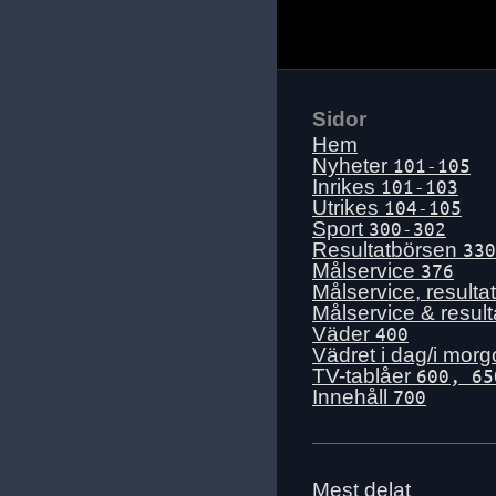
Sidor
Hem
Nyheter
101-105
Inrikes
101-103
Utrikes
104-105
Sport
300-302
Resultatbörsen
330
Målservice
376
Målservice, resulta
Målservice & resul
Väder
400
Vädret i dag/i mor
TV-tablåer
600, 65
Innehåll
700
Mest delat