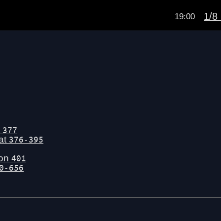
1/8 
19:00
t
377
tat
376-395
gon
401
0-656