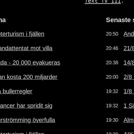
Text TV 111
.
na
Senaste 
erturism i fjällen
And
20:50
andattentat mot villa
21/8
20:46
ada - 20 000 evakueras
14/
20:38
n kosta 200 miljarder
2/8 
20:00
å bullerregler
1/8 
19:32
ancer har spridit sig
1 Si
19:32
rströmming överfulla
Alm
19:30