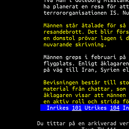
ha planerat en resa för att
terrororganisationen IS. Nu
Männen står åtalade för så 
resandebrott. Det blir förs
en domstol prövar lagen i d
nuvarande skrivning.       
Männen greps i februari på 
flygplats. Enligt åklagaren
på väg till Iran, Syrien el
Bevisningen består till sto
material från chattar, som 
åklagaren visar att männen 
en aktiv roll och strida fö
Inrikes 
101
 Utrikes 
104
 In
Du tittar på en arkiverad ve