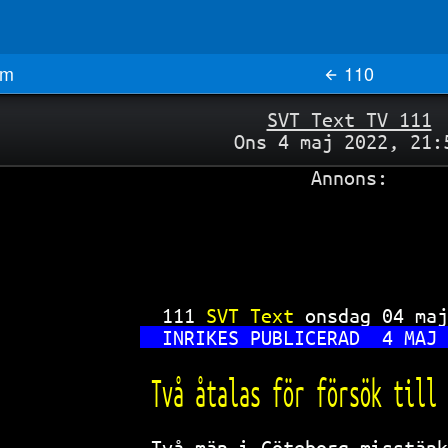
m
110
SVT Text TV 111
Ons 4 maj 2022, 21:
Annons:
111 
SVT Text 
onsdag 04 maj
INRIKES PUBLICERAD  4 MAJ 
Två åtalas för försök till 
Två män i Göteborg misstänk