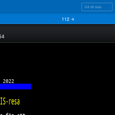
Gå till sida
112
54
 2022      
           
IS-resa    
s för att  