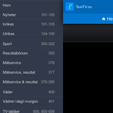
Hem
TextTV.nu
Nyheter
101-105
He
Inrikes
101-103
Utrikes
104-105
Sport
300-302
Resultatbörsen
330
Målservice
376
Målservice, resultat
377
Målservice & resultat
376-395
Väder
400
Vädret i dag/i morgon
401
TV-tablåer
600, 650-656