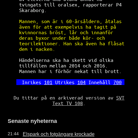
tvingats till oralsex, rapporterar P4 
Skaraborg.                            
Mannen, som är i 60-årsåldern, åtalas 
även för att exempelvis ha tagit på   
kvinnornas bröst, lår och innanför    
deras byxor under både kör- och       
teorilektioner. Han ska även ha flåsat
dem i nacken.                         
Händelserna ska ha skett vid olika    
tillfällen mellan 2014 och 2016.      
Mannen har i förhör nekat till brott. 
Inrikes 
101
 Utrikes 
104
 Innehåll 
700
Du tittar på en arkiverad version av
SVT
Text TV 108
.
Senaste nyheterna
Elspark och fotgängare krockade
21:44