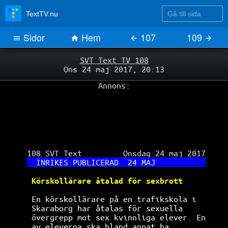
Gå till sida
TextTV.nu
Sidor
Hem
107
109
SVT Text TV 108
Ons 24 maj 2017, 20:13
Annons:
 108 SVT Text         Onsdag 24 maj 2017

INRIKES PUBLICERAD  24 MAJ           
Körskollärare åtalad för sexbrott     
 En körskollärare på en trafikskola i  
Skaraborg har åtalas för sexuella     
övergrepp mot sex kvinnliga elever. En
av eleverna ska bland annat ha        