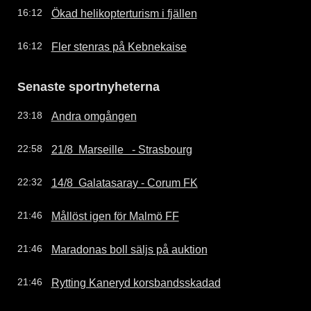
Ökad helikopterturism i fjällen
16:12
Fler stenras på Kebnekaise
16:12
Senaste sportnyheterna
Andra omgången
23:18
21/8  Marseille   - Strasbourg
22:58
14/8  Galatasaray - Corum FK
22:32
Mållöst igen för Malmö FF
21:46
Maradonas boll säljs på auktion
21:46
Rytting Kaneryd korsbandsskadad
21:46