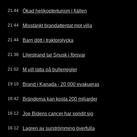
Ökad helikopterturism i fjällen
21:44
Misstänkt brandattentat mot villa
21:44
Barn dött i traktorolycka
21:44
Liljestrand tar Snusk i försvar
21:36
M vill lätta på bullerregler
21:02
Brand i Kanada - 20 000 evakueras
19:10
Bränderna kan kosta 200 miljarder
18:42
Joe Bidens cancer har spridit sig
16:12
Lagren av surströmming överfulla
16:12