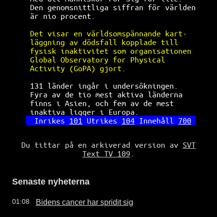
Den genomsnittliga siffran för världen
är nio procent.                       
Det visar en världsomspännande kart-  
läggning av dödsfall kopplade till    
fysisk inaktivitet som organisationen 
Global Observatory for Physical       
Activity (GoPA) gjort.                
 131
 länder ingår i undersökningen.    
Fyra av de tio mest aktiva länderna   
finns i Asien, och fem av de mest     
inaktiva ligger i Europa.             
Inrikes 
101
 Utrikes 
104
 Innehåll 
700
Du tittar på en arkiverad version av
SVT
Text TV 109
.
Senaste nyheterna
Bidens cancer har spridit sig
01:08