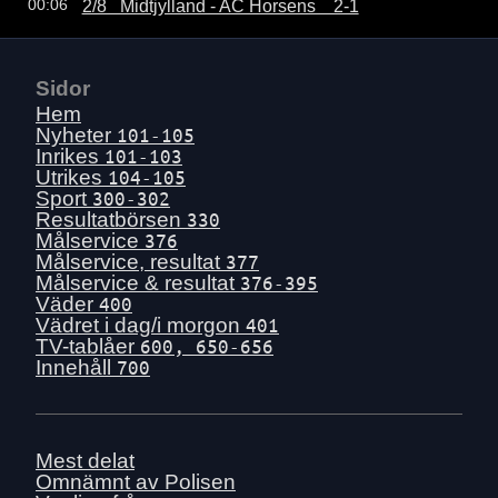
2/8   Midtjylland - AC Horsens    2-1
00:06
Sidor
Hem
Nyheter
101-105
Inrikes
101-103
Utrikes
104-105
Sport
300-302
Resultatbörsen
330
Målservice
376
Målservice, resultat
377
Målservice & resultat
376-395
Väder
400
Vädret i dag/i morgon
401
TV-tablåer
600, 650-656
Innehåll
700
Mest delat
Omnämnt av Polisen