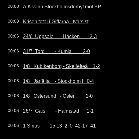
AIK vann Stockholmsderbyt mot BP
00:08
Krisen total i Giffarna - tvärsist
00:08
24/6  Uppsala     - Häcken        2-3
00:06
31/7  Tord        - Kumla         2-0
00:06
1/8   Kubikenborg - Skellefteå    1-2
00:06
1/8   Järfälla    - Stockholm I   0-4
00:06
1/8   Östersund   - Öster         1-0
00:06
26/7  Gais        - Halmstad      1-1
00:06
1 Sirius        15 13  2  0  42-17  41
00:06