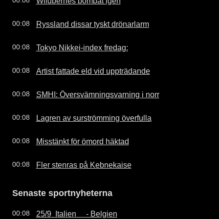
Wildberries bombat igen
00:08
Ryssland dissar tyskt drönarlarm
00:08
Tokyo Nikkei-index fredag:
00:08
Artist fattade eld vid uppträdande
00:08
SMHI: Översvämningsvarning i norr
00:08
Lagren av surströmming överfulla
00:08
Misstänkt för ömord häktad
00:08
Fler stenras på Kebnekaise
00:08
Senaste sportnyheterna
25/9  Italien     - Belgien
00:08