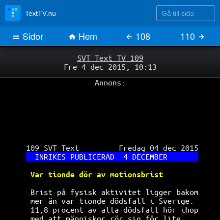
Gå till sida
TextTV.nu
Sidor
Hem
108
110
SVT Text TV 109
Fre 4 dec 2015, 10:13
Annons:
 109 SVT Text         Fredag 04 dec 2015

INRIKES PUBLICERAD  4 DECEMBER       
Var tionde dör av motionsbrist        
Brist på fysisk aktivitet ligger bakom
mer än var tionde dödsfall i Sverige. 
11,8 procent av alla dödsfall hör ihop
med att människor rör sig för lite.   