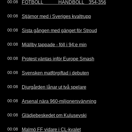
FOTBOLL             HANDBOLL    354-356
00:08
Stjärnor med i Sveriges kvaltrupp
00:08
Sista gången med gänget för Stroud
00:08
Mjällby tappade - föll i 94:e min
00:08
Protest väntas inför Europe Smash
00:08
Svensken matförgiftad i debuten
00:08
Djurgården lånar ut två spelare
00:08
Arsenal nära 960-miljonersvärvning
00:08
Glädjebeskedet om Kulusevski
00:08
Malmö FF vidare i CL-kvalet
00:08