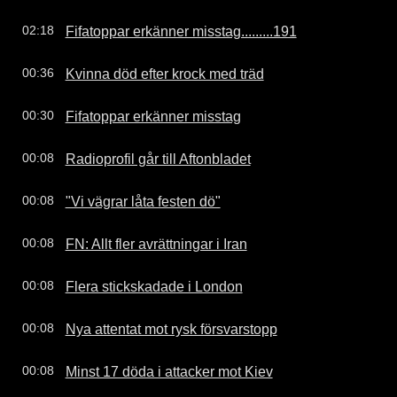
Fifatoppar erkänner misstag.........191
02:18
Kvinna död efter krock med träd
00:36
Fifatoppar erkänner misstag
00:30
Radioprofil går till Aftonbladet
00:08
"Vi vägrar låta festen dö"
00:08
FN: Allt fler avrättningar i Iran
00:08
Flera stickskadade i London
00:08
Nya attentat mot rysk försvarstopp
00:08
Minst 17 döda i attacker mot Kiev
00:08