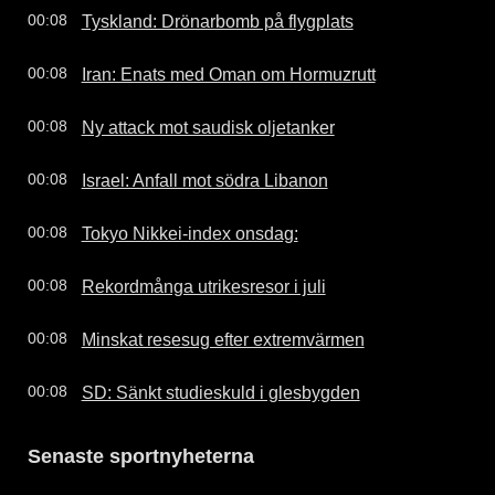
Tyskland: Drönarbomb på flygplats
00:08
Iran: Enats med Oman om Hormuzrutt
00:08
Ny attack mot saudisk oljetanker
00:08
Israel: Anfall mot södra Libanon
00:08
Tokyo Nikkei-index onsdag:
00:08
Rekordmånga utrikesresor i juli
00:08
Minskat resesug efter extremvärmen
00:08
SD: Sänkt studieskuld i glesbygden
00:08
Senaste sportnyheterna