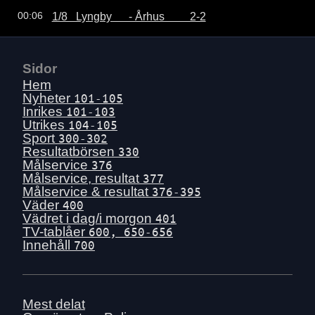
1/8   Lyngby      - Århus         2-2
00:06
Sidor
Hem
Nyheter
101-105
Inrikes
101-103
Utrikes
104-105
Sport
300-302
Resultatbörsen
330
Målservice
376
Målservice, resultat
377
Målservice & resultat
376-395
Väder
400
Vädret i dag/i morgon
401
TV-tablåer
600, 650-656
Innehåll
700
Mest delat