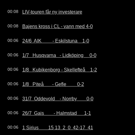
LIV-touren får ny investerare
00:08
Bajens kross i CL - vann med 4-0
00:08
24/6  AIK         - Eskilstuna    1-0
00:06
1/7   Husqvarna   - Lidköping     0-0
00:06
1/8   Kubikenborg - Skellefteå    1-2
00:06
1/8   Piteå       - Gefle         0-2
00:06
31/7  Oddevold    - Norrby        0-0
00:06
26/7  Gais        - Halmstad      1-1
00:06
1 Sirius        15 13  2  0  42-17  41
00:06