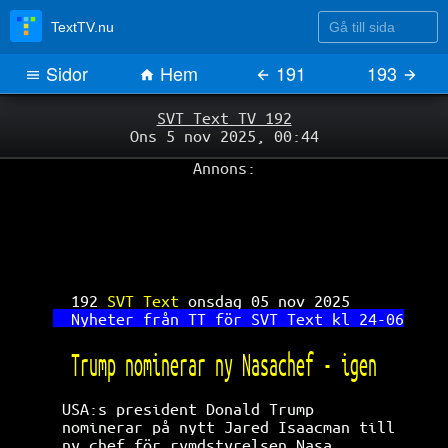
Gå till sida
TextTV.nu
Sidor
Hem
191
193
SVT Text TV 192
Ons 5 nov 2025, 00:44
Annons:
192 
SVT Text 
onsdag 05 nov 2025      
Nyheter från TT för SVT Text kl 24-06
Trump nominerar ny Nasachef - igen   
USA:s president Donald Trump          
nominerar på nytt Jared Isaacman till 
ny chef för rymdstyrelsen Nasa,       