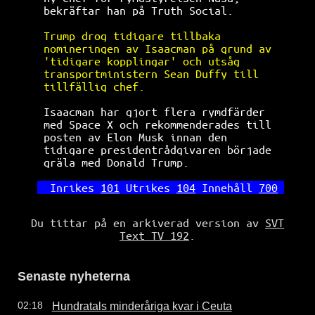
bekräftar han på Truth Social.        
Trump drog tidigare tillbaka          
nomineringen av Isaacman på grund av  
'tidigare kopplingar' och utsåg       
transportministern Sean Duffy till    
tillfällig chef.                      
Isaacman har gjort flera rymdfärder   
med Space X och rekommenderades till  
posten av Elon Musk innan den         
tidigare presidentrådgivaren började  
gräla med Donald Trump.               
Inrikes 
101
 Utrikes 
104
 Innehåll 
700
Du tittar på en arkiverad version av
SVT
Text TV 192
.
Senaste nyheterna
Hundratals minderåriga kvar i Ceuta
02:18