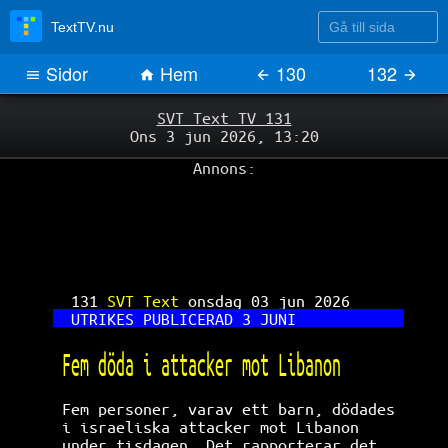
Gå till sida
TextTV.nu
Sidor
Hem
130
132
SVT Text TV 131
Ons 3 jun 2026, 13:20
Annons:
131 
SVT Text 
onsdag 03 jun 2026      
UTRIKES PUBLICERAD 3 JUNI            
Fem döda i attacker mot Libanon       
Fem personer, varav ett barn, dödades 
i israeliska attacker mot Libanon     
under tisdagen. Det rapporterar det   