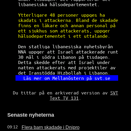
libanesiska hälsodepartementet.       
Ytterligare 48 personer uppges ha     
skadats i attackerna. Bland de skadade
finns en läkare och annan personal på 
ett sjukhus som attackerats, uppger   
hälsodepartementet i ett uttalande.   
Den statliga libanesiska nyhetsbyrån  
NNA uppger att Israel attackerade runt
30 mål i södra Libanon på tisdagen.   
Detta skedde efter att Israel under   
natten attackerats med projektiler av 
det Iranstödda Hizbollah i Libanon.   
Läs mer om Mellanöstern på svt.se   
Du tittar på en arkiverad version av
SVT
Text TV 131
.
Senaste nyheterna
Flera barn skadade i Dnipro
09:12