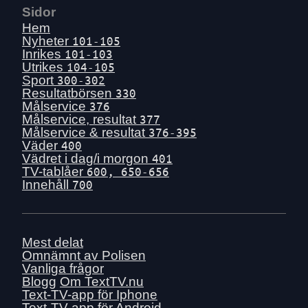
Sidor
Hem
Nyheter
101-105
Inrikes
101-103
Utrikes
104-105
Sport
300-302
Resultatbörsen
330
Målservice
376
Målservice, resultat
377
Målservice & resultat
376-395
Väder
400
Vädret i dag/i morgon
401
TV-tablåer
600, 650-656
Innehåll
700
Mest delat
Omnämnt av Polisen
Vanliga frågor
Blogg
Om TextTV.nu
Text-TV-app för Iphone
Text-TV-app för Android