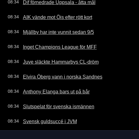
Dif förnedrade Uppsala - åtta mål
08:34
AIK vände mot Öis efter rött kort
08:34
Mjällby har inte vunnit sedan 9/5
08:34
Inget Champions League för MFF
08:34
Juve släckte Hammarbys CL-dröm
08:34
Elvira Öberg vann i norska Sandnes
08:34
Anthony Elanga bars ut på bår
08:34
Slutspelat för svenska ismännen
08:34
Svensk guldsuccé i JVM
08:34