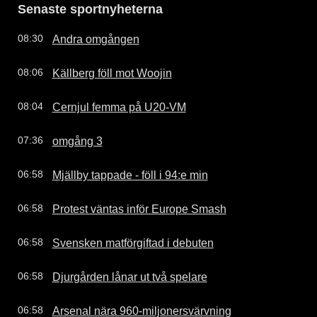
Senaste sportnyheterna
Andra omgången
08:30
Källberg föll mot Woojin
08:06
Cernjul femma på U20-VM
08:04
omgång 3
07:36
Mjällby tappade - föll i 94:e min
06:58
Protest väntas inför Europe Smash
06:58
Svensken matförgiftad i debuten
06:58
Djurgården lånar ut två spelare
06:58
Arsenal nära 960-miljonersvärvning
06:58