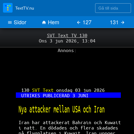
Gå till sida
TextTV.nu
Sidor
Hem
127
131
SVT Text TV 130
Ons 3 jun 2026, 13:04
Annons:
130 
SVT Text 
onsdag 03 jun 2026      
UTRIKES PUBLICERAD 3 JUNI            
Nya attacker mellan USA och Iran      
Iran har attackerat Bahrain och Kuwait
i natt. En dödades och flera skadades 
på flygplatsen i Kuwait. Iran uppger  