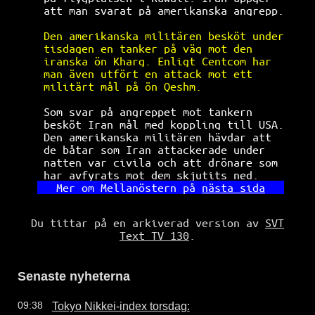
att man svarat på amerikanska angrepp.
Den amerikanska militären besköt under
tisdagen en tanker på väg mot den     
iranska ön Kharg. Enligt Centcom har  
man även utfört en attack mot ett     
militärt mål på ön Qeshm.             
Som svar på angreppet mot tankern     
besköt Iran mål med koppling till USA.
Den amerikanska militären hävdar att  
de båtar som Iran attackerade under   
natten var civila och att drönare som 
har avfyrats mot dem skjutits ned.    
Mer om Mellanöstern på 
nästa sida
Du tittar på en arkiverad version av
SVT
Text TV 130
.
Senaste nyheterna
Tokyo Nikkei-index torsdag:
09:38