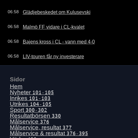
Glädjebeskedet om Kulusevski
06:58
Malmö FF vidare i CL-kvalet
06:58
Bajens kross i CL - vann med 4-0
06:58
LIV-touren får ny investerare
06:58
Sidor
Hem
Nyheter
101-105
Inrikes
101-103
Utrikes
104-105
Sport
300-302
Resultatbörsen
330
Målservice
376
Målservice, resultat
377
Målservice & resultat
376-395