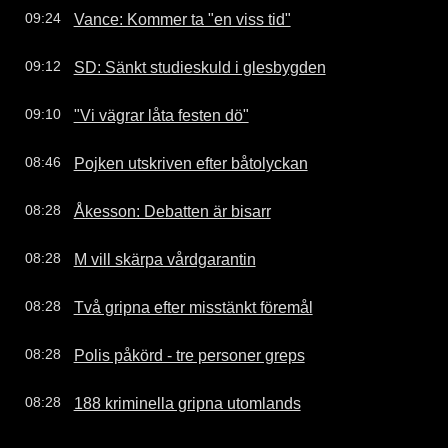
Vance: Kommer ta "en viss tid"
09:24
SD: Sänkt studieskuld i glesbygden
09:12
"Vi vägrar låta festen dö"
09:10
Pojken utskriven efter båtolyckan
08:46
Åkesson: Debatten är bisarr
08:28
M vill skärpa vårdgarantin
08:28
Två gripna efter misstänkt föremål
08:28
Polis påkörd - tre personer greps
08:28
188 kriminella gripna utomlands
08:28