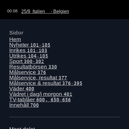
25/9  Italien     - Belgien
00:08
Sidor
Hem
Nyheter
101-105
Inrikes
101-103
Utrikes
104-105
Sport
300-302
Resultatbörsen
330
Målservice
376
Målservice, resultat
377
Målservice & resultat
376-395
Väder
400
Vädret i dag/i morgon
401
TV-tablåer
600, 650-656
Innehåll
700