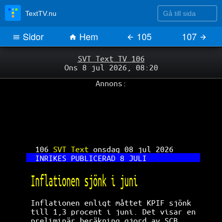
Gå till sida
TextTV.nu
Sidor
Hem
105
107
SVT Text TV 106
Ons 8 jul 2026, 08:20
Annons:
106 
SVT Text 
onsdag 08 jul 2026      
INRIKES PUBLICERAD 8 JULI            
Inflationen sjönk i juni              
Inflationen enligt måttet KPIF sjönk  
till 1,3 procent i juni. Det visar en 
preliminär beräkning gjord av SCB.    