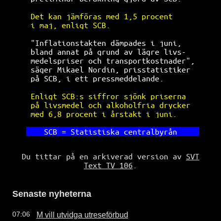
Det kan jämföras med 1,5 procent      
i maj, enligt SCB.                    
"Inflationstakten dämpades i juni,    
bland annat på grund av lägre livs-   
medelspriser och transportkostnader", 
säger Mikael Nordin, prisstatistiker  
på SCB, i ett pressmeddelande.        
Enligt SCB:s siffror sjönk priserna   
på livsmedel och alkoholfria drycker  
med 6,8 procent i årstakt i juni.     
SCB = Statistiska centralbyrån     
Du tittar på en arkiverad version av
SVT
Text TV 106
.
Senaste nyheterna
M vill utvidga utreseförbud
07:06