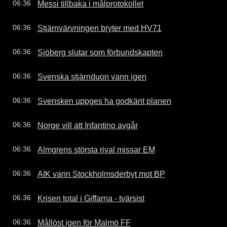
Messi tillbaka i målprotokollet
06:36
Stjärnvärvningen bryter med HV71
06:36
Sjöberg slutar som förbundskapten
06:36
Svenska stjärnduon vann igen
06:36
Svensken uppges ha godkänt planen
06:36
Norge vill att Infantino avgår
06:36
Almgrens största rival missar EM
06:36
AIK vann Stockholmsderbyt mot BP
06:36
Krisen total i Giffarna - tvärsist
06:36
Mållöst igen för Malmö FF
06:36